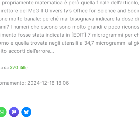
ù propriamente matematica è però quella finale dell’articol
rettore del McGill University’s Office for Science and Soci
one molto banale: perché mai bisognava indicare la dose di
mi? I numeri che escono sono molto grandi e poco riconosci
rimento fosse stata indicata in [EDIT] 7 microgrammi per ch
rno e quella trovata negli utensili a 34,7 microgrammi al gio
to accorti dell’errore…
sa da
SVG Silh
)
ornamento: 2024-12-18 18:06