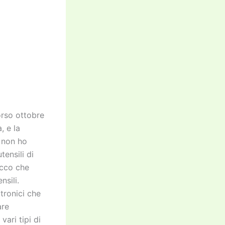
corso ottobre
, e la
i non ho
tensili di
Ecco che
nsili.
ttronici che
are
ari tipi di