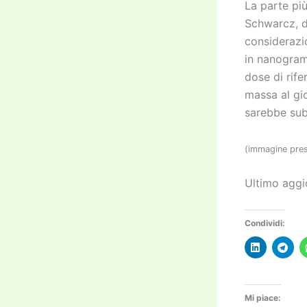
La parte pi
Schwarcz, di
considerazi
in nanogram
dose di rife
massa al gio
sarebbe subi
(immagine pre
Ultimo aggi
Condividi:
Mi piace: