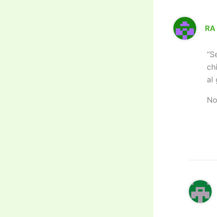
RA
“S
ch
al
No