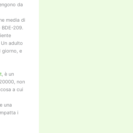
ovengono da
one media di
e BDE-209.
biente
 Un adulto
 giorno, e
t
, è un
420000, non
lcosa a cui
re una
impatta i