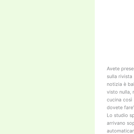
Avete presen
sulla rivist
notizia è b
visto nulla,
cucina così
dovete fare”
Lo studio sp
arrivano sop
automaticame