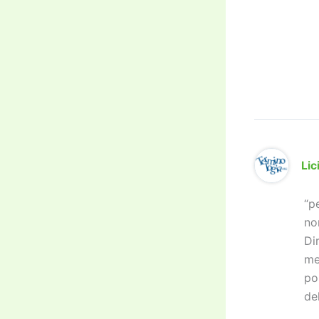
Lic
“p
no
Di
me
po
del