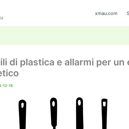
xmau.com
S
ta
li di plastica e allarmi per un
etico
-12-18