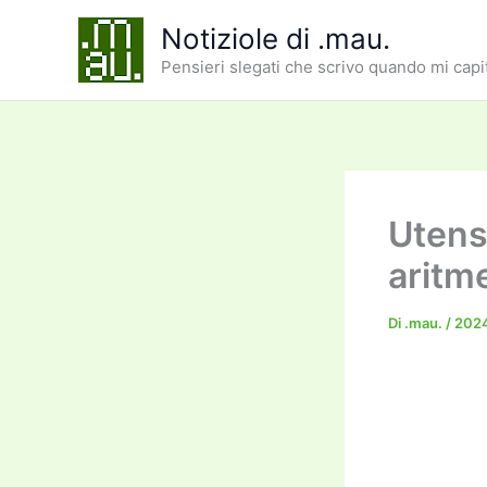
Vai
Notiziole di .mau.
al
Pensieri slegati che scrivo quando mi capi
contenuto
Utensi
aritm
Di
.mau.
/
2024