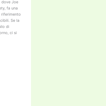
o, dove Joe
ety, fa una
 riferimento
bili. Se la
ilo di
rno, ci si