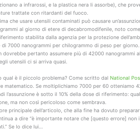
zionano a infrarossi, e la plastica nera li assorbe), che pr
ure trattate con ritardanti del fuoco.
tima che usare utensili contaminati può causare un’assunzi
rammi al giorno di etere di decabromodifenile, noto com
iferimento stabilita dalla agenzia per la protezione dell’am
 di 7000 nanogrammi per chilogrammo di peso per giorno.
n dovrebbe pertanto assumere più di 42000 nanogrammi al
li utensili ci si arriva quasi.
o qual è il piccolo problema? Come scritto dal
National Pos
re matematico. Se moltiplichiamo 7000 per 60 otteniamo 
i l’assunzione è sotto il 10% della dose di riferimento: qua
ione, ma non così pericoloso come sembrava.
ore principale dell’articolo, che alla fine ha dovuto prepara
ontinua a dire “è importante notare che [questo errore] non 
ati.” Se lo dice lui…