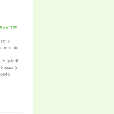
 alle 11:30
meglio
-che-è più
 (e quindi
tossici (e
posito