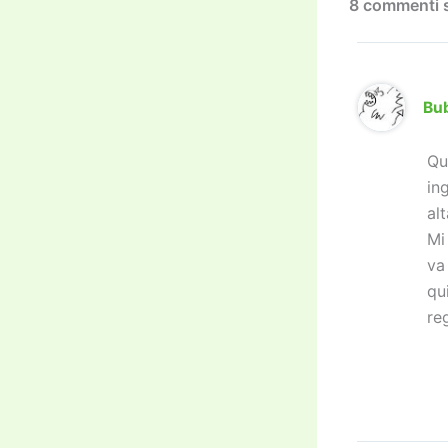
k
8 commenti su
Bu
Qu
in
alt
Mi
va
qu
re