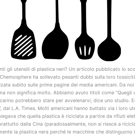
ti gli utensili di plastica neri? Un articolo pubblicato lo s
a Chemosphere ha sollevato pesanti dubbi sulla loro tossicità
alzata subito sulle prime pagine dei media americani. Da no
 ma non significa molto. Abbiamo avuto titoli come “Quegli u
 carino potrebbero stare per avvelenarvi, dice uno studio. 
, dal L.A. Times. Molti americani hanno buttato via i loro ute
iegava che quella plastica è riciclata a partire da rifiuti ele
rattutto dalla Cina (paradossalmente, non si riesce a ricicl
nte la plastica nera perché le macchine che distinguono i v