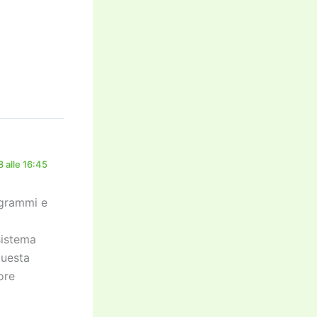
 alle 16:45
ogrammi e
sistema
questa
ore