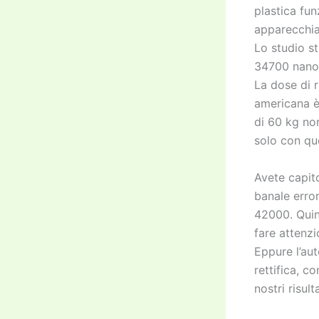
plastica fun
apparecchiat
Lo studio s
34700 nanog
La dose di r
americana è
di 60 kg no
solo con queg
Avete capit
banale erro
42000. Quind
fare attenz
Eppure l’aut
rettifica, c
nostri risult