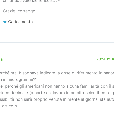
chi di equivalenze ferisce… :-(
Grazie, correggo!
Caricamento...
ia
2024-12-18
erché mai bisognava indicare la dose di riferimento in nan
n in microgrammi?”
rei perché gli americani non hanno alcuna familiarità con il 
trico decimale (a parte chi lavora in ambito scientifico) e 
ssibilità non sarà proprio venuta in mente al giornalista aut
l’articolo.