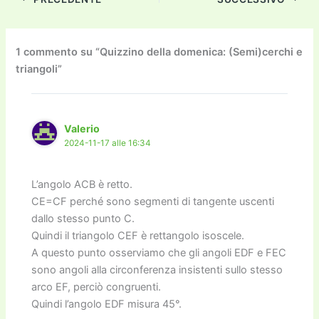
e
er
l
l
o
gr
y
e
di
b
d
a
Li
dI
vi
o
o
m
n
n
di
1 commento su “Quizzino della domenica: (Semi)cerchi e
triangoli”
o
n
k
k
Valerio
2024-11-17 alle 16:34
L’angolo ACB è retto.
CE=CF perché sono segmenti di tangente uscenti
dallo stesso punto C.
Quindi il triangolo CEF è rettangolo isoscele.
A questo punto osserviamo che gli angoli EDF e FEC
sono angoli alla circonferenza insistenti sullo stesso
arco EF, perciò congruenti.
Quindi l’angolo EDF misura 45°.