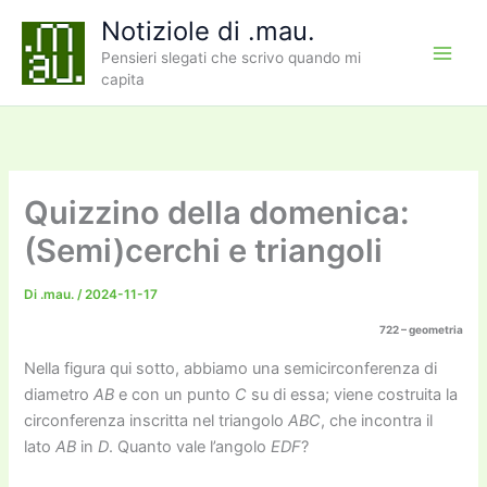
Vai
Notiziole di .mau.
al
Pensieri slegati che scrivo quando mi
contenuto
capita
Quizzino della domenica:
(Semi)cerchi e triangoli
Di
.mau.
/
2024-11-17
722 – geometria
Nella figura qui sotto, abbiamo una semicirconferenza di
diametro
AB
e con un punto
C
su di essa; viene costruita la
circonferenza inscritta nel triangolo
ABC
, che incontra il
lato
AB
in
D
. Quanto vale l’angolo
EDF
?