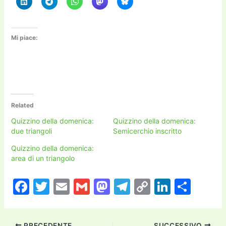
Mi piace:
Related
Quizzino della domenica:
Quizzino della domenica:
due triangoli
Semicerchio inscritto
Quizzino della domenica:
area di un triangolo
F
T
E
G
M
T
C
Li
C
a
w
m
m
a
el
o
n
o
c
itt
ai
ai
st
e
p
k
n
PRECEDENTE
SUCCESSIVO