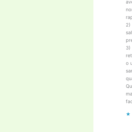
av
no
ra
2)
sa
pre
3)
re
o 
sa
qu
Qu
ma
fa