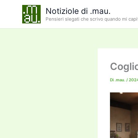
Vai
Notiziole di .mau.
al
Pensieri slegati che scrivo quando mi capi
contenuto
Coglio
Di
.mau.
/
2024