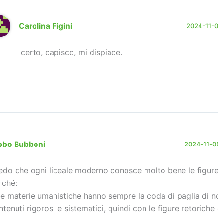
Carolina Figini
2024-11-05
certo, capisco, mi dispiace.
bbo Bubboni
2024-11-05
edo che ogni liceale moderno conosce molto bene le figure
rché:
 le materie umanistiche hanno sempre la coda di paglia di n
ntenuti rigorosi e sistematici, quindi con le figure retoriche