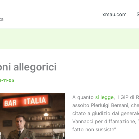
xmau.com
S
ta
ni allegorici
-11-05
A quanto
si legge
, il GIP di
assolto Pierluigi Bersani, ch
citato a giudizio dal genera
Vannacci per diffamazione, “
fatto non sussiste”.