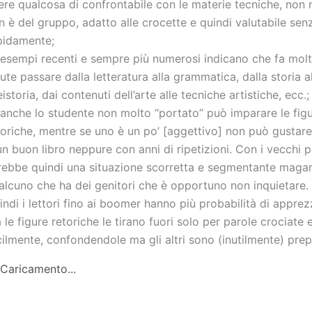
ere qualcosa di confrontabile con le materie tecniche, non 
n è del gruppo, adatto alle crocette e quindi valutabile senz
pidamente;
 esempi recenti e sempre più numerosi indicano che fa molt
lute passare dalla letteratura alla grammatica, dalla storia a
istoria, dai contenuti dell’arte alle tecniche artistiche, ecc.;
 anche lo studente non molto “portato” può imparare le fig
toriche, mentre se uno è un po’ [aggettivo] non può gustar
un buon libro neppure con anni di ripetizioni. Con i vecchi 
rebbe quindi una situazione scorretta e segmentante magar
alcuno che ha dei genitori che è opportuno non inquietare.
indi i lettori fino ai boomer hanno più probabilità di apprezz
 le figure retoriche le tirano fuori solo per parole crociate e
cilmente, confondendole ma gli altri sono (inutilmente) prep
Caricamento...