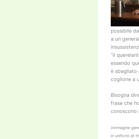
possibile d
a un general
insussistenz
“il querelan
essendo quel
è sbagliato 
coglione a u
Bisogna dire
frase che h
conoscono l
(immagine gen
in uniform at t