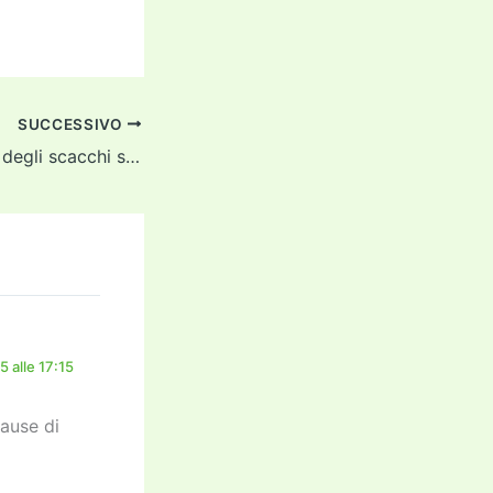
SUCCESSIVO
più che il doppiar degli scacchi s’inmilla
 alle 17:15
cause di