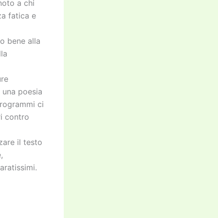
noto a chi
a fatica e
o bene alla
lla
ure
e una poesia
programmi ci
i contro
are il testo
,
aratissimi.