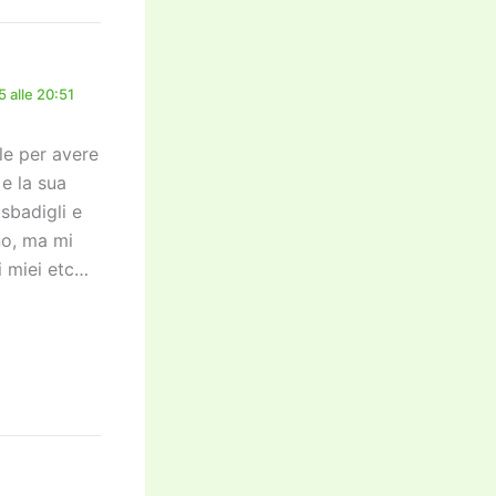
 alle 20:51
le per avere
e la sua
sbadigli e
no, ma mi
i miei etc…