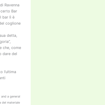
à di Ravenna
 certo Bar
 bar lì è
del coglione
sua detta,
goria”,
are che, come
o dare del
o l’ultima
nti
” and a general
a del materiale