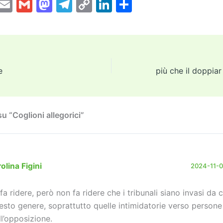
T
E
G
M
T
C
Li
C
w
m
m
a
el
o
n
o
tt
ai
ai
st
e
p
k
n
er
l
l
o
gr
y
e
di
d
a
Li
dI
vi
e
o
m
n
n
di
n
k
u “Coglioni allegorici”
olina Figini
2024-11-05
, fa ridere, però non fa ridere che i tribunali siano invasi da 
esto genere, soprattutto quelle intimidatorie verso persone
ll’opposizione.