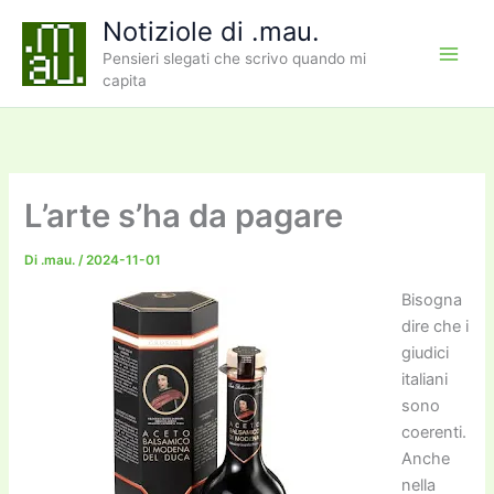
Vai
Notiziole di .mau.
al
Pensieri slegati che scrivo quando mi
contenuto
capita
L’arte s’ha da pagare
Di
.mau.
/
2024-11-01
Bisogna
dire che i
giudici
italiani
sono
coerenti.
Anche
nella