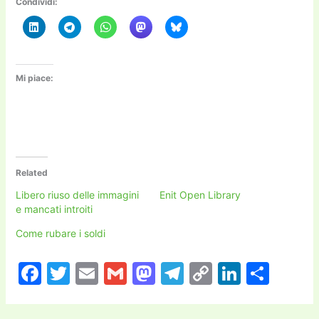
Condividi:
Mi piace:
Related
Libero riuso delle immagini
Enit Open Library
e mancati introiti
Come rubare i soldi
F
T
E
G
M
T
C
Li
C
a
w
m
m
a
el
o
n
o
c
itt
ai
ai
st
e
p
k
n