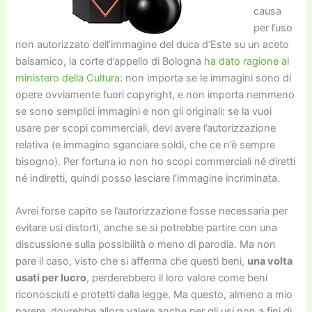
causa
per l’uso
non autorizzato dell’immagine del duca d’Este su un aceto
balsamico, la corte d’appello di Bologna
ha dato ragione al
ministero della Cultura
: non importa se le immagini sono di
opere ovviamente fuori copyright, e non importa nemmeno
se sono semplici immagini e non gli originali: se la vuoi
usare per scopi commerciali, devi avere l’autorizzazione
relativa (e immagino sganciare soldi, che ce n’è sempre
bisogno). Per fortuna io non ho scopi commerciali né diretti
né indiretti, quindi posso lasciare l’immagine incriminata.
Avrei forse capito se l’autorizzazione fosse necessaria per
evitare usi distorti, anche se si potrebbe partire con una
discussione sulla possibilità o meno di parodia. Ma non
pare il caso, visto che si afferma che questi beni,
una volta
usati per lucro
, perderebbero il loro valore come beni
riconosciuti e protetti dalla legge. Ma questo, almeno a mio
parere, dovrebbe allora valere anche per gli usi non a fini di