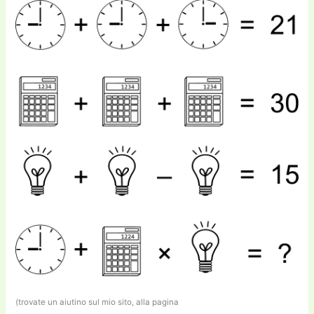
(trovate un aiutino sul mio sito, alla pagina