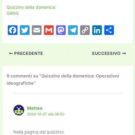
Quizzino della domenica:
GANG
F
T
E
G
M
T
C
Li
C
a
w
m
m
a
el
o
n
o
c
itt
ai
ai
st
e
p
k
n
PRECEDENTE
SUCCESSIVO
e
er
l
l
o
gr
y
e
di
b
d
a
Li
dI
vi
o
o
m
n
n
di
9 commenti su “Quizzino della domenica: Operazioni
ideografiche”
o
n
k
k
Matteo
2024-10-27 alle 06:50
Nella pagina del quizzino