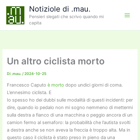
Vai
Notiziole di .mau.
al
Pensieri slegati che scrivo quando mi
contenuto
capita
Un altro ciclista morto
Di
.mau.
/
2024-10-25
Francesco Caputo
è morto
dopo undici giorni di coma.
L’ennesimo ciclista. E
Io spesso ho dei dubbi sulle modalità di questi incidenti: per
dire, quando io pedalo non mi sogno nemmeno di mettermi
sulla destra a fianco di una macchina o peggio ancora di un
camion fermo al semaforo: la probabilità che l’autista svolti
a destra anche se non aveva la freccia è troppo alta. Ma in
questo caso il ciclista è stato preso in pieno da una