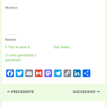
Mi piace:
Related
Il Toro in serie A
Gay News
Ci sono giardinetti e
giardinetti
F
T
E
G
M
T
C
Li
C
a
w
m
m
a
el
o
n
o
c
itt
ai
ai
st
e
p
k
n
PRECEDENTE
SUCCESSIVO
e
er
l
l
o
gr
y
e
di
b
d
a
Li
dI
vi