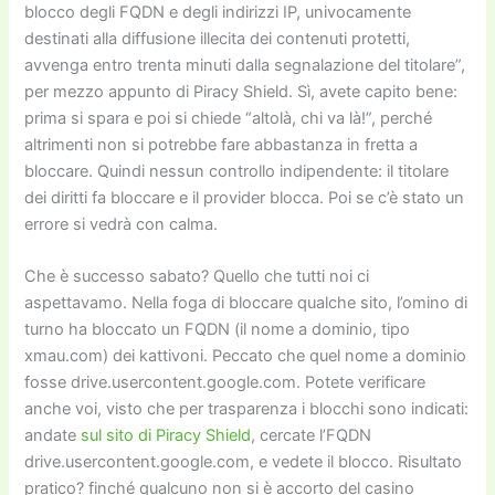
blocco degli FQDN e degli indirizzi IP, univocamente
destinati alla diffusione illecita dei contenuti protetti,
avvenga entro trenta minuti dalla segnalazione del titolare”,
per mezzo appunto di Piracy Shield. Sì, avete capito bene:
prima si spara e poi si chiede “altolà, chi va là!”, perché
altrimenti non si potrebbe fare abbastanza in fretta a
bloccare. Quindi nessun controllo indipendente: il titolare
dei diritti fa bloccare e il provider blocca. Poi se c’è stato un
errore si vedrà con calma.
Che è successo sabato? Quello che tutti noi ci
aspettavamo. Nella foga di bloccare qualche sito, l’omino di
turno ha bloccato un FQDN (il nome a dominio, tipo
xmau.com) dei kattivoni. Peccato che quel nome a dominio
fosse drive.usercontent.google.com. Potete verificare
anche voi, visto che per trasparenza i blocchi sono indicati:
andate
sul sito di Piracy Shield
, cercate l’FQDN
drive.usercontent.google.com, e vedete il blocco. Risultato
pratico? finché qualcuno non si è accorto del casino