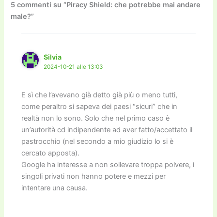
o
o
m
n
n
di
5 commenti su “Piracy Shield: che potrebbe mai andare
male?”
o
n
k
k
Silvia
2024-10-21 alle 13:03
E sì che l’avevano già detto già più o meno tutti,
come peraltro si sapeva dei paesi “sicuri” che in
realtà non lo sono. Solo che nel primo caso è
un’autorità cd indipendente ad aver fatto/accettato il
pastrocchio (nel secondo a mio giudizio lo si è
cercato apposta).
Google ha interesse a non sollevare troppa polvere, i
singoli privati non hanno potere e mezzi per
intentare una causa.