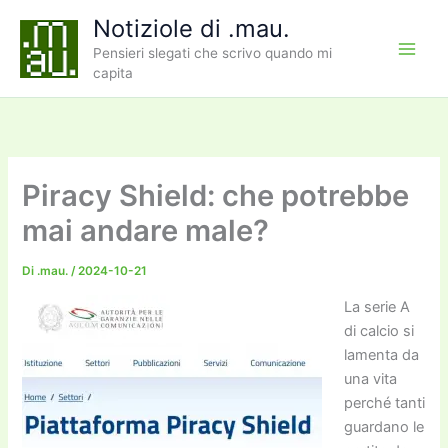
Vai
Notiziole di .mau.
al
Pensieri slegati che scrivo quando mi
contenuto
capita
Piracy Shield: che potrebbe
mai andare male?
Di
.mau.
/
2024-10-21
La serie A
di calcio si
lamenta da
una vita
perché tanti
guardano le