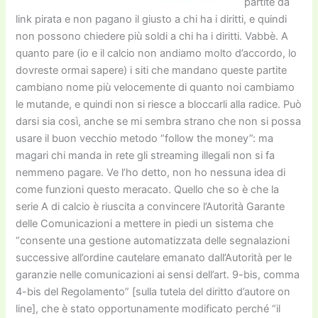
partite da
link pirata e non pagano il giusto a chi ha i diritti, e quindi
non possono chiedere più soldi a chi ha i diritti. Vabbè. A
quanto pare (io e il calcio non andiamo molto d’accordo, lo
dovreste ormai sapere) i siti che mandano queste partite
cambiano nome più velocemente di quanto noi cambiamo
le mutande, e quindi non si riesce a bloccarli alla radice. Può
darsi sia così, anche se mi sembra strano che non si possa
usare il buon vecchio metodo “follow the money”: ma
magari chi manda in rete gli streaming illegali non si fa
nemmeno pagare. Ve l’ho detto, non ho nessuna idea di
come funzioni questo meracato. Quello che so è che la
serie A di calcio è riuscita a convincere l’Autorità Garante
delle Comunicazioni a mettere in piedi un sistema che
“consente una gestione automatizzata delle segnalazioni
successive all’ordine cautelare emanato dall’Autorità per le
garanzie nelle comunicazioni ai sensi dell’art. 9-bis, comma
4-bis del Regolamento” [sulla tutela del diritto d’autore on
line], che è stato opportunamente modificato perché “il