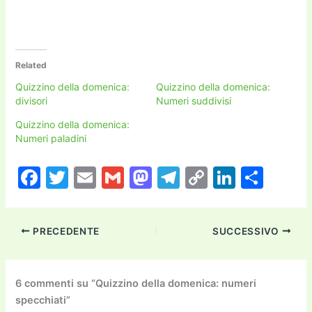
Related
Quizzino della domenica:
Quizzino della domenica:
divisori
Numeri suddivisi
Quizzino della domenica:
Numeri paladini
F
T
E
G
M
T
C
Li
C
a
w
m
m
a
el
o
n
o
c
itt
ai
ai
st
e
p
k
n
PRECEDENTE
SUCCESSIVO
e
er
l
l
o
gr
y
e
di
b
d
a
Li
dI
vi
o
o
m
n
n
di
6 commenti su “Quizzino della domenica: numeri
specchiati”
o
n
k