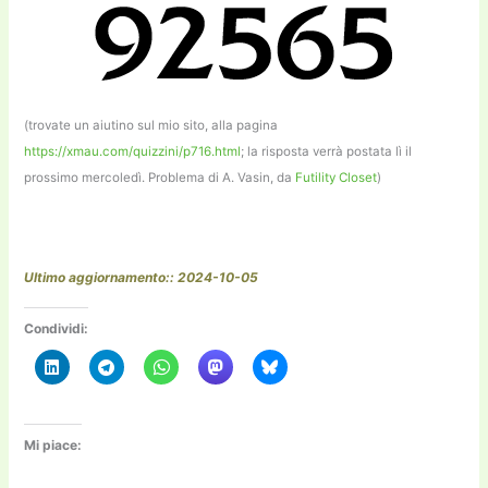
(trovate un aiutino sul mio sito, alla pagina
https://xmau.com/quizzini/p716.html
; la risposta verrà postata lì il
prossimo mercoledì. Problema di A. Vasin, da
Futility Closet
)
Ultimo aggiornamento:: 2024-10-05
Condividi:
Mi piace: