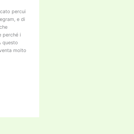
icato percui
legram, e di
 che
e perché i
 A questo
iventa molto