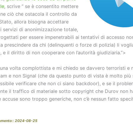
le
, scrive ” se è consentito mettere
one ciò che ostacola il controllo da
Stato, allora bisogna accettare
di servizi di anonimizzazione totale,
rogettati per essere impenetrabili ai tentativi di accesso no
a prescindere da chi (delinquenti o forze di polizia) li vogli
e il diritto di non cooperare con l’autorità giudiziaria.”>
una volta complottista e mi chiedo se davvero terroristi e 
ram e non Signal (che da questo punto di vista è molto più 
sibile verificare che non ci siano backdoor), e se il probl
nte il traffico di materiale sotto copyright che Durov non 
e accuse sono troppo generiche, non c’è nessun fatto speci
namento:: 2024-08-25