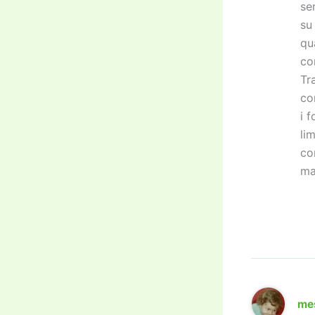
se
su 
qu
co
Tr
co
i 
li
co
ma
me