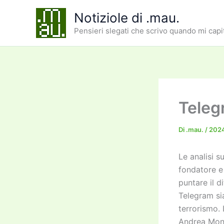
Vai
Notiziole di .mau.
al
Pensieri slegati che scrivo quando mi capi
contenuto
Telegr
Di
.mau.
/
202
Le analisi s
fondatore e
puntare il d
Telegram sia
terrorismo.
Andrea Mon