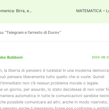
er
l
l
o
gr
y
e
di
d
a
Li
dI
vi
Quizzino della domenica: Birra, e sai cosa bevi
o
m
n
n
di
n
k
u “Telegram e l’arresto di Durov”
bbo Bubboni
2024-08-26
h, la liberta di pensiero è tutelata! In una moderna democr
 può pensare liberamente tutto quello che si vuole. Quindi
ll’immediato non c’è nessun problema morale o legale.
se un giorno, per assurdo, lo stato decidesse di non voler f
 maniera automatica in tutte le comunicazioni sarebbe teor
che possibile comunicare ad altri, anche in modo riservato,
 è pensato anche il messaggio fosse non conforme o addirit