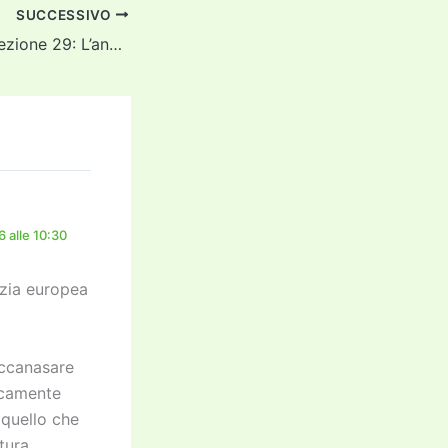
SUCCESSIVO
MATEMATICA – Lezione 29: L’analisi funzionale
 alle 10:30
azia europea
iccanasare
icamente
 quello che
tura