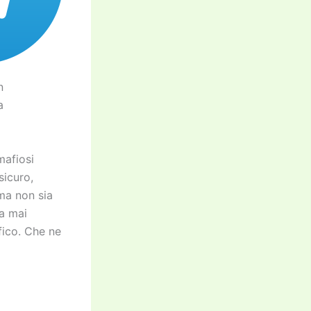
n
a
mafiosi
sicuro,
ema non sia
ha mai
fico. Che ne