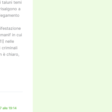
 taluni temi
 risalgono a
ollegamento
nifestazione
 manif in cui
I] nelle
 criminali
n è chiaro,
 alle 19:14