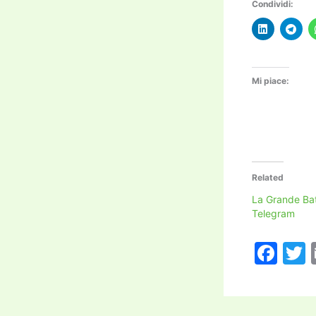
Condividi:
Mi piace:
Related
La Grande Bat
Telegram
F
a
c
i