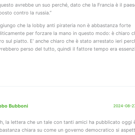
questo avrebbe un suo perché, dato che la Francia è il pae
posto contro la russia.”
giungo che la lobby anti pirateria non è abbastanza forte
liticamente per forzare la mano in questo modo: è chiaro c
tro sul piatto. E’ anche chiaro che è stato arrestato ieri perc
avrebbero perso del tutto, quindi il fattore tempo era essenzi
bbo Bubboni
2024-08-27
h, la lettera che un tale con tanti amici ha pubblicato oggi 
bastanza chiara su come un governo democratico si aspet