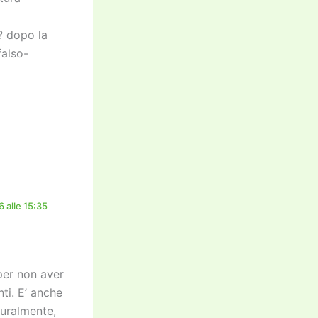
i? dopo la
falso-
 alle 15:35
 per non aver
nti. E’ anche
turalmente,