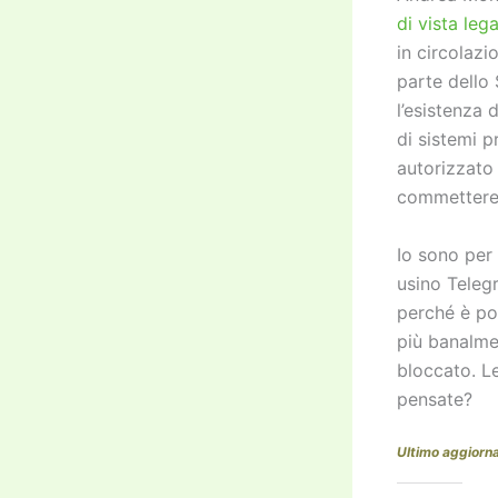
di vista lega
in circolazi
parte dello 
l’esistenza 
di sistemi p
autorizzato 
commettere, 
Io sono per 
usino Teleg
perché è pos
più banalme
bloccato. L
pensate?
Ultimo aggior