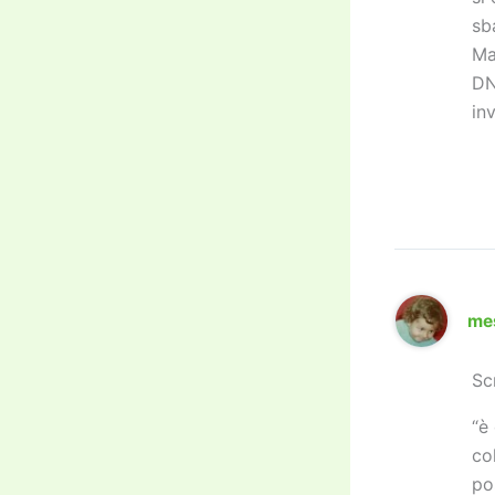
sb
Ma
DN
in
me
Sc
“è
co
po