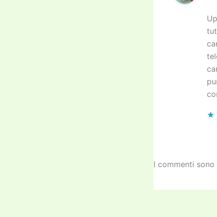
Up
tu
ca
te
ca
pu
co
I commenti sono 