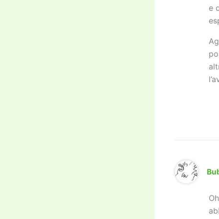
e 
es
Ag
po
al
l’
Bu
Oh
ab