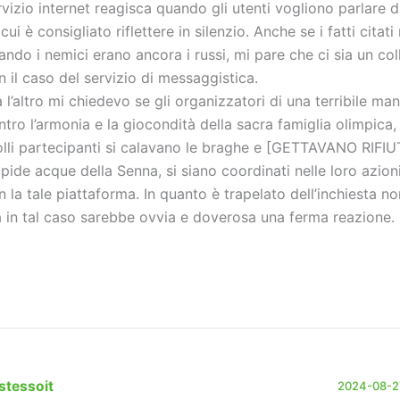
rvizio internet reagisca quando gli utenti vogliono parlare di
cui è consigliato riflettere in silenzio. Anche se i fatti citati
ando i nemici erano ancora i russi, mi pare che ci sia un c
n il caso del servizio di messaggistica.
a l’altro mi chiedevo se gli organizzatori di una terribile ma
ntro l’armonia e la giocondità della sacra famiglia olimpica,
folli partecipanti si calavano le braghe e [GETTAVANO RIFIUT
mpide acque della Senna, si siano coordinati nelle loro azioni
n la tale piattaforma. In quanto è trapelato dell’inchiesta no
 in tal caso sarebbe ovvia e doverosa una ferma reazione.
stessoit
2024-08-27