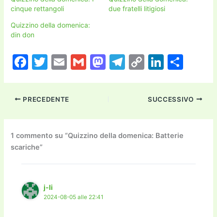
cinque rettangoli
due fratelli litigiosi
Quizzino della domenica:
din don
F
T
E
G
M
T
C
Li
C
a
w
m
m
a
el
o
n
o
c
itt
ai
ai
st
e
p
k
n
PRECEDENTE
SUCCESSIVO
e
er
l
l
o
gr
y
e
di
b
d
a
Li
dI
vi
o
o
m
n
n
di
1 commento su “Quizzino della domenica: Batterie
scariche”
o
n
k
k
j-li
2024-08-05 alle 22:41