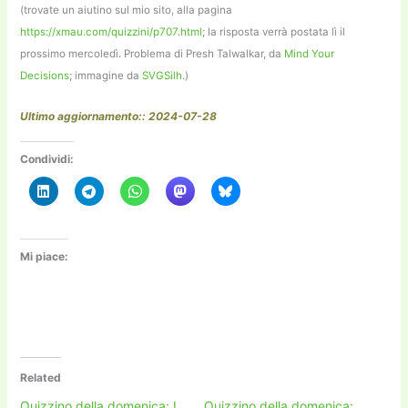
(trovate un aiutino sul mio sito, alla pagina
https://xmau.com/quizzini/p707.html
; la risposta verrà postata lì il
prossimo mercoledì. Problema di Presh Talwalkar, da
Mind Your
Decisions
; immagine da
SVGSilh
.)
Ultimo aggiornamento:: 2024-07-28
Condividi:
Mi piace:
Related
Quizzino della domenica: I
Quizzino della domenica: