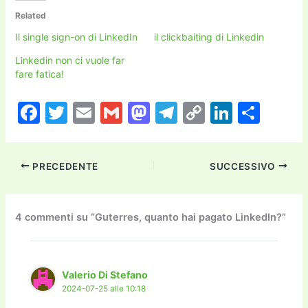
Related
Il single sign-on di LinkedIn
il clickbaiting di Linkedin
Linkedin non ci vuole far
fare fatica!
F
T
E
G
M
T
C
Li
C
a
w
m
m
a
el
o
n
o
c
itt
ai
ai
st
e
p
k
n
PRECEDENTE
SUCCESSIVO
e
er
l
l
o
gr
y
e
di
b
d
a
Li
dI
vi
o
o
m
n
n
di
4 commenti su “Guterres, quanto hai pagato LinkedIn?”
o
n
k
k
Valerio Di Stefano
2024-07-25 alle 10:18