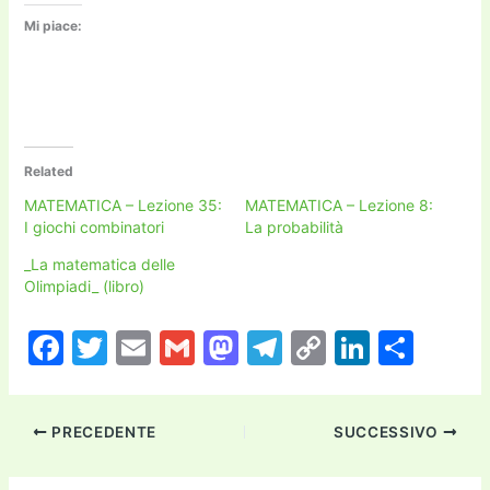
Mi piace:
Related
MATEMATICA – Lezione 35:
MATEMATICA – Lezione 8:
I giochi combinatori
La probabilità
_La matematica delle
Olimpiadi_ (libro)
F
T
E
G
M
T
C
Li
C
a
w
m
m
a
el
o
n
o
c
itt
ai
ai
st
e
p
k
n
PRECEDENTE
SUCCESSIVO
e
er
l
l
o
gr
y
e
di
b
d
a
Li
dI
vi