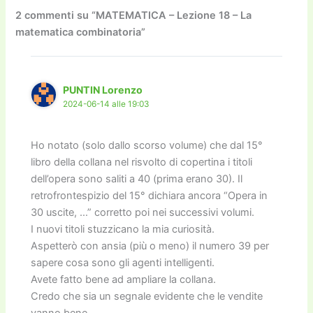
o
o
m
n
n
di
2 commenti su “MATEMATICA – Lezione 18 – La
matematica combinatoria”
o
n
k
k
PUNTIN Lorenzo
2024-06-14 alle 19:03
Ho notato (solo dallo scorso volume) che dal 15°
libro della collana nel risvolto di copertina i titoli
dell’opera sono saliti a 40 (prima erano 30). Il
retrofrontespizio del 15° dichiara ancora “Opera in
30 uscite, …” corretto poi nei successivi volumi.
I nuovi titoli stuzzicano la mia curiosità.
Aspetterò con ansia (più o meno) il numero 39 per
sapere cosa sono gli agenti intelligenti.
Avete fatto bene ad ampliare la collana.
Credo che sia un segnale evidente che le vendite
vanno bene.