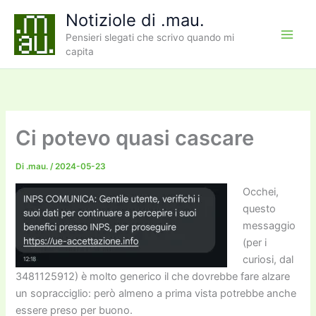
Vai
Notiziole di .mau.
al
Pensieri slegati che scrivo quando mi
contenuto
capita
Ci potevo quasi cascare
Di
.mau.
/
2024-05-23
Occhei,
questo
messaggio
(per i
curiosi, dal
3481125912) è molto generico il che dovrebbe fare alzare
un sopracciglio: però almeno a prima vista potrebbe anche
essere preso per buono.