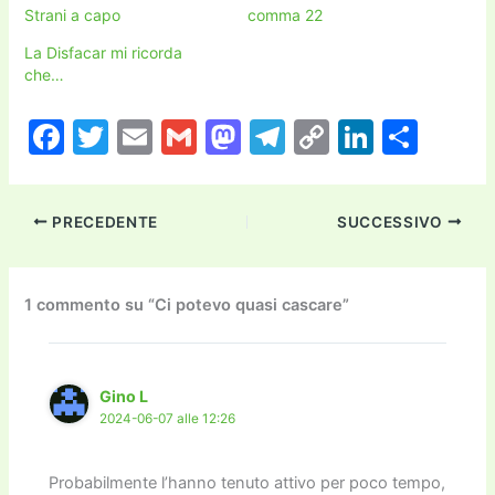
Strani a capo
comma 22
La Disfacar mi ricorda
che…
F
T
E
G
M
T
C
Li
C
a
w
m
m
a
el
o
n
o
c
itt
ai
ai
st
e
p
k
n
PRECEDENTE
SUCCESSIVO
e
er
l
l
o
gr
y
e
di
b
d
a
Li
dI
vi
o
o
m
n
n
di
1 commento su “Ci potevo quasi cascare”
o
n
k
k
Gino L
2024-06-07 alle 12:26
Probabilmente l’hanno tenuto attivo per poco tempo,