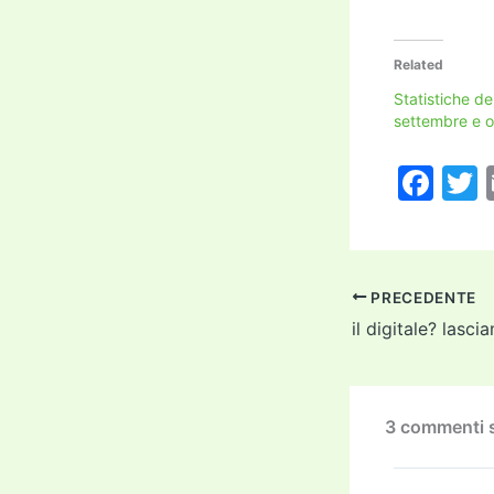
Related
Statistiche de
settembre e 
F
a
c
i
e
PRECEDENTE
b
il digitale? lasci
o
o
k
3 commenti su