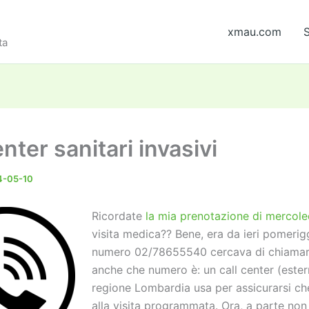
xmau.com
S
ta
enter sanitari invasivi
4-05-10
Ricordate
la mia prenotazione di mercole
visita medica?? Bene, era da ieri pomerigg
numero 02/78655540 cercava di chiamarm
anche che numero è: un call center (ester
regione Lombardia usa per assicurarsi ch
alla visita programmata. Ora, a parte non