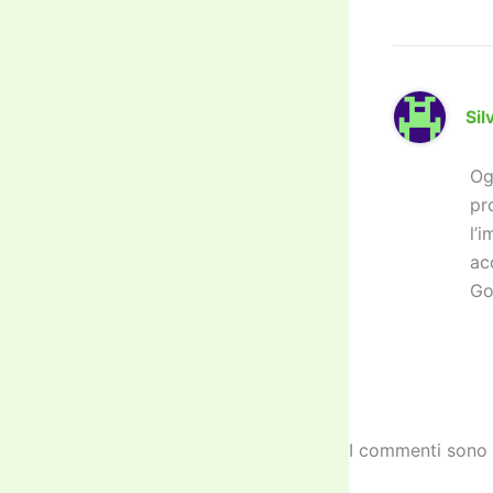
Sil
Og
pr
l’
ac
Go
I commenti sono 