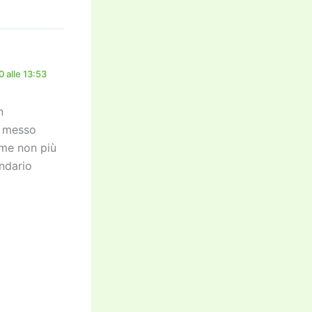
 alle 13:53
n
i messo
 me non più
endario