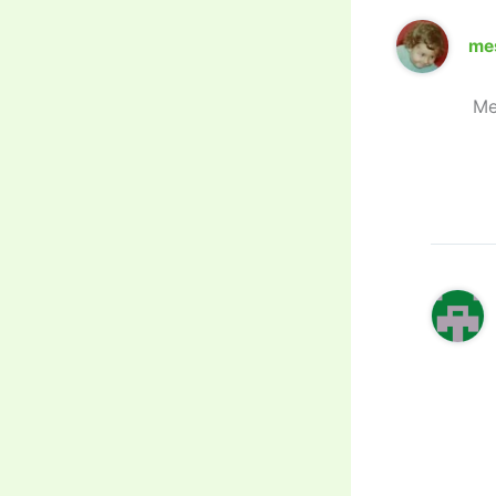
me
Me