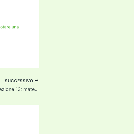
notare una
SUCCESSIVO
MATEMATICA – Lezione 13: matematica e musica