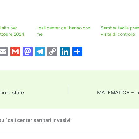
l sito per
I call center ce l’hanno con
Sembra facile pre
ottobre 2024
me
visita di controllo
T
E
G
M
T
C
Li
C
w
m
m
a
el
o
n
o
tt
ai
ai
st
e
p
k
n
er
l
l
o
gr
y
e
di
d
a
Li
dI
vi
amolo stare
o
m
n
n
di
n
k
 “call center sanitari invasivi”