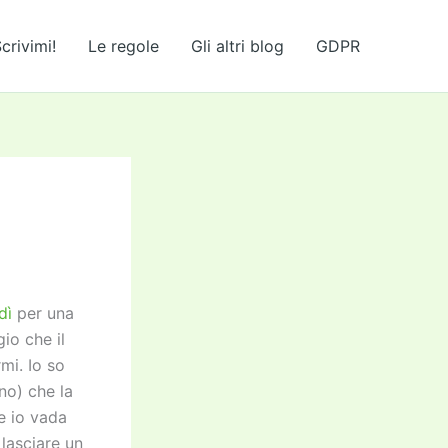
crivimi!
Le regole
Gli altri blog
GDPR
dì
per una
io che il
i. Io so
no) che la
e io vada
 lasciare un