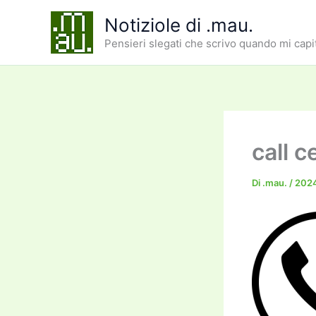
Vai
Notiziole di .mau.
al
Pensieri slegati che scrivo quando mi capi
contenuto
call c
Di
.mau.
/
202