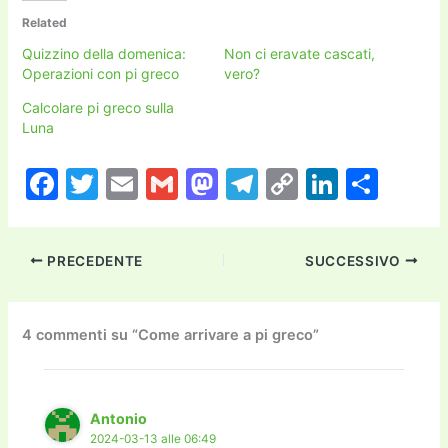
Related
Quizzino della domenica:
Non ci eravate cascati,
Operazioni con pi greco
vero?
Calcolare pi greco sulla
Luna
F
T
E
G
M
T
C
Li
C
a
w
m
m
a
el
o
n
o
c
itt
ai
ai
st
e
p
k
n
PRECEDENTE
SUCCESSIVO
e
er
l
l
o
gr
y
e
di
b
d
a
Li
dI
vi
o
o
m
n
n
di
4 commenti su “Come arrivare a pi greco”
o
n
k
k
Antonio
2024-03-13 alle 06:49