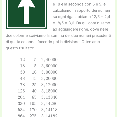
e 18 e la seconda con 5 e 5, e
calcoliamo il rapporto dei numeri
su ogni riga: abbiamo 12/5 = 2,4
e 18/5 = 3,6. Da qui continuiamo
ad aggiungere righe, dove nelle
due colonne scriviamo la somma dei due numeri precedenti
di quella colonna, facendo poi la divisione. Otteniamo
questo risultato:
12
5
2
,
40000
18
5
3
,
60000
30
10
3
,
00000
48
15
3
,
2000