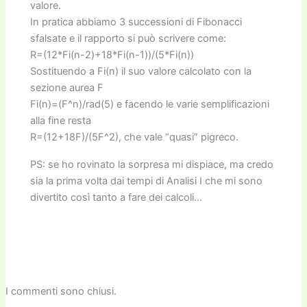
valore.
In pratica abbiamo 3 successioni di Fibonacci
sfalsate e il rapporto si può scrivere come:
R=(12*Fi(n-2)+18*Fi(n-1))/(5*Fi(n))
Sostituendo a Fi(n) il suo valore calcolato con la
sezione aurea F
Fi(n)=(F^n)/rad(5) e facendo le varie semplificazioni
alla fine resta
R=(12+18F)/(5F^2), che vale “quasi” pigreco.
PS: se ho rovinato la sorpresa mi dispiace, ma credo
sia la prima volta dai tempi di Analisi I che mi sono
divertito così tanto a fare dei calcoli…
I commenti sono chiusi.