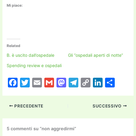
Mi piace:
Related
B. è uscito dall’ospedale
Gli “ospedali aperti di notte”
Spending review e ospedali
F
T
E
G
M
T
C
Li
C
a
w
m
m
a
el
o
n
o
c
itt
ai
ai
st
e
p
k
n
PRECEDENTE
SUCCESSIVO
e
er
l
l
o
gr
y
e
di
b
d
a
Li
dI
vi
o
o
m
n
n
di
5 commenti su “non aggredirmi”