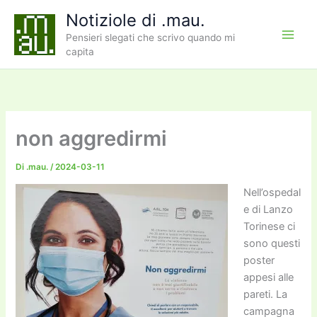
Vai
Notiziole di .mau.
al
Pensieri slegati che scrivo quando mi
contenuto
capita
non aggredirmi
Di
.mau.
/
2024-03-11
Nell’ospedal
e di Lanzo
Torinese ci
sono questi
poster
appesi alle
pareti. La
campagna