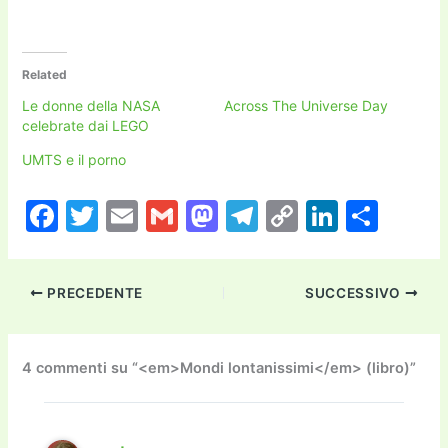
Related
Le donne della NASA
Across The Universe Day
celebrate dai LEGO
UMTS e il porno
F
T
E
G
M
T
C
Li
C
a
w
m
m
a
el
o
n
o
c
itt
ai
ai
st
e
p
k
n
PRECEDENTE
SUCCESSIVO
e
er
l
l
o
gr
y
e
di
b
d
a
Li
dI
vi
o
o
m
n
n
di
4 commenti su “<em>Mondi lontanissimi</em> (libro)”
o
n
k
k