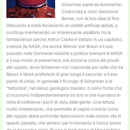
Scharmen parte da Konstantin
Ciolkovskij e John Desmond
Bernal, con le loro idee di fine
Ottocento e metà Novecento di satelliti artificiali abitati, e
continua mantenendo un interessante equilibrio tra la
fantascienza (anche Arthur Clarke è trattato in un capitolo),
scienza (la NASA, ma anche Werner von Braun e il suo
passato nella Germania nazista) e politica (sempre la NASA
e il suo modo di presentarsi, ma anche la corsa dei privati
allo spazio, dove Scharmen non nasconde per nulla che tra
Bezos e Musk preferisce di gran lunga il secondo e il suo
punto di vista). In generale il fil rouge di Scharmen è la
“tettonica”, nel senso geologico traslato: ci sono forze che
si muovono indipendentemente tra loro e che mandano in
rotta di collisione i punti di vista della gente. Una lettura
molto interessante, che permette di capire come la corsa
allo spazio abbia profonde ripercussioni sulla nostra vita in
questo pianeta, che almeno per il momento è l’unico posto
dove possiamo stare. Buona la traduzione di Massimiliano