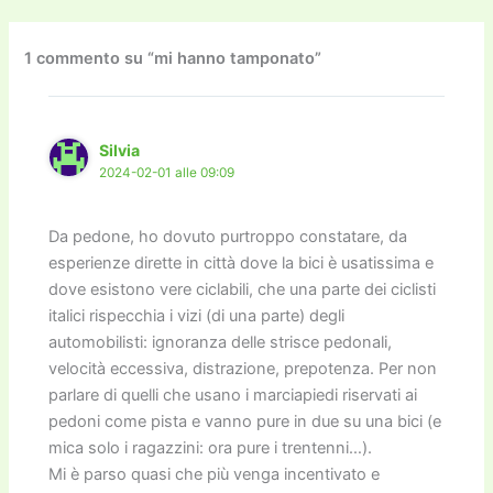
b
d
a
Li
dI
vi
o
o
m
n
n
di
1 commento su “mi hanno tamponato”
o
n
k
k
Silvia
2024-02-01 alle 09:09
Da pedone, ho dovuto purtroppo constatare, da
esperienze dirette in città dove la bici è usatissima e
dove esistono vere ciclabili, che una parte dei ciclisti
italici rispecchia i vizi (di una parte) degli
automobilisti: ignoranza delle strisce pedonali,
velocità eccessiva, distrazione, prepotenza. Per non
parlare di quelli che usano i marciapiedi riservati ai
pedoni come pista e vanno pure in due su una bici (e
mica solo i ragazzini: ora pure i trentenni…).
Mi è parso quasi che più venga incentivato e