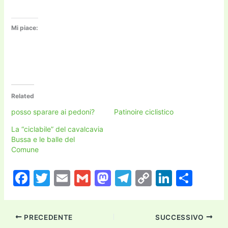
Mi piace:
Related
posso sparare ai pedoni?
Patinoire ciclistico
La “ciclabile” del cavalcavia
Bussa e le balle del
Comune
F
T
E
G
M
T
C
Li
C
a
w
m
m
a
el
o
n
o
c
itt
ai
ai
st
e
p
k
n
PRECEDENTE
SUCCESSIVO
e
er
l
l
o
gr
y
e
di