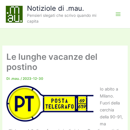
Vai
Notiziole di .mau.
al
Pensieri slegati che scrivo quando mi
contenuto
capita
Le lunghe vacanze del
postino
Di
.mau.
/
2023-12-30
Io abito a
Milano.
Fuori della
cerchia
della 90-91,
ma