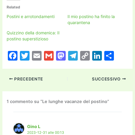
Related
Postini e arrotondamenti
Il mio postino ha finito la
quarantena
Quizzino della domenica: Il
postino superstizioso
F
T
E
G
M
T
C
Li
C
a
w
m
m
a
el
o
n
o
c
itt
ai
ai
st
e
p
k
n
PRECEDENTE
SUCCESSIVO
e
er
l
l
o
gr
y
e
di
b
d
a
Li
dI
vi
o
o
m
n
n
di
1 commento su “Le lunghe vacanze del postino”
o
n
k
k
Gino L
2023-12-31 alle 00:13