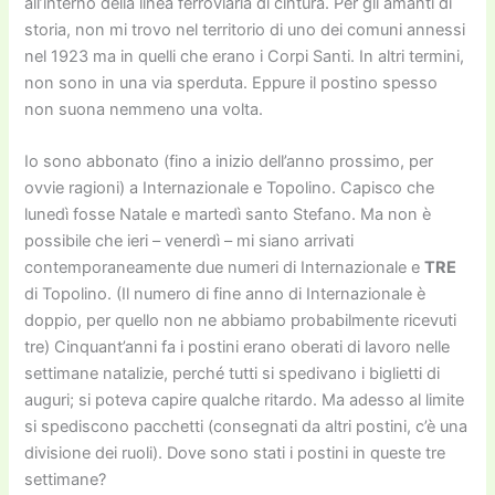
all’interno della linea ferroviaria di cintura. Per gli amanti di
storia, non mi trovo nel territorio di uno dei comuni annessi
nel 1923 ma in quelli che erano i Corpi Santi. In altri termini,
non sono in una via sperduta. Eppure il postino spesso
non suona nemmeno una volta.
Io sono abbonato (fino a inizio dell’anno prossimo, per
ovvie ragioni) a Internazionale e Topolino. Capisco che
lunedì fosse Natale e martedì santo Stefano. Ma non è
possibile che ieri – venerdì – mi siano arrivati
contemporaneamente due numeri di Internazionale e
TRE
di Topolino. (Il numero di fine anno di Internazionale è
doppio, per quello non ne abbiamo probabilmente ricevuti
tre) Cinquant’anni fa i postini erano oberati di lavoro nelle
settimane natalizie, perché tutti si spedivano i biglietti di
auguri; si poteva capire qualche ritardo. Ma adesso al limite
si spediscono pacchetti (consegnati da altri postini, c’è una
divisione dei ruoli). Dove sono stati i postini in queste tre
settimane?