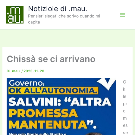
Vai
Notiziole di .mau.
al
Pensieri slegati che scrivo quando mi
contenuto
capita
Chissà se ci arrivano
Di
.mau.
/
2023-11-20
O
k,
le
pr
o
m
es
se