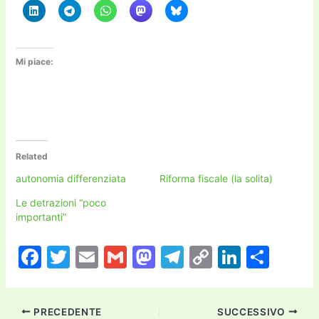
Mi piace:
Related
autonomia differenziata
Riforma fiscale (la solita)
Le detrazioni “poco
importanti”
F
T
E
G
M
T
C
Li
C
a
w
m
m
a
el
o
n
o
c
itt
ai
ai
st
e
p
k
n
PRECEDENTE
SUCCESSIVO