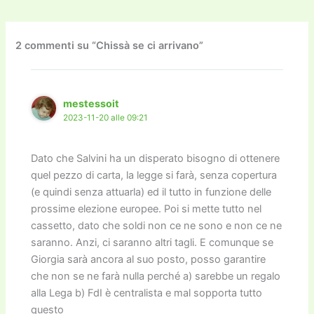
e
er
l
l
o
gr
y
e
di
b
d
a
Li
dI
vi
o
o
m
n
n
di
2 commenti su “Chissà se ci arrivano”
o
n
k
k
mestessoit
2023-11-20 alle 09:21
Dato che Salvini ha un disperato bisogno di ottenere
quel pezzo di carta, la legge si farà, senza copertura
(e quindi senza attuarla) ed il tutto in funzione delle
prossime elezione europee. Poi si mette tutto nel
cassetto, dato che soldi non ce ne sono e non ce ne
saranno. Anzi, ci saranno altri tagli. E comunque se
Giorgia sarà ancora al suo posto, posso garantire
che non se ne farà nulla perché a) sarebbe un regalo
alla Lega b) FdI è centralista e mal sopporta tutto
questo