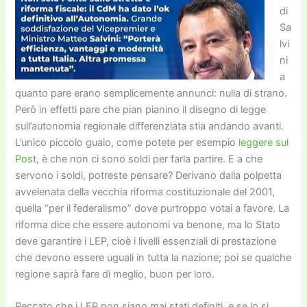
di
Sa
lvi
ni
a
quanto pare erano semplicemente annunci: nulla di strano.
Però in effetti pare che pian pianino il disegno di legge
sull’autonomia regionale differenziata stia andando avanti.
L’unico piccolo guaio, come potete per esempio
leggere sul
Post
, è che non ci sono soldi per farla partire. E a che
servono i soldi, potreste pensare? Derivano dalla polpetta
avvelenata della vecchia riforma costituzionale del 2001,
quella “per il federalismo” dove purtroppo votai a favore. La
riforma dice che essere autonomi va benone, ma lo Stato
deve garantire i LEP, cioè i livelli essenziali di prestazione
che devono essere uguali in tutta la nazione; poi se qualche
regione saprà fare di meglio, buon per loro.
Peccato che i LEP non siano mai stati definiti, e se lo si