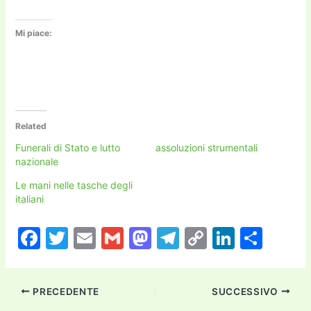
Mi piace:
Related
Funerali di Stato e lutto
assoluzioni strumentali
nazionale
Le mani nelle tasche degli
italiani
F
T
E
G
M
T
C
Li
C
a
w
m
m
a
el
o
n
o
c
itt
ai
ai
st
e
p
k
n
PRECEDENTE
SUCCESSIVO
e
er
l
l
o
gr
y
e
di