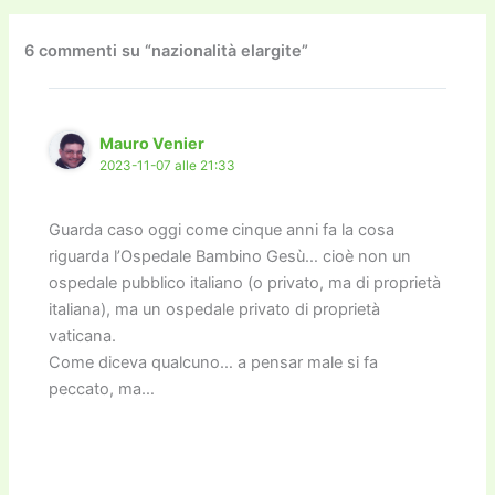
b
d
a
Li
dI
vi
o
o
m
n
n
di
6 commenti su “nazionalità elargite”
o
n
k
k
Mauro Venier
2023-11-07 alle 21:33
Guarda caso oggi come cinque anni fa la cosa
riguarda l’Ospedale Bambino Gesù… cioè non un
ospedale pubblico italiano (o privato, ma di proprietà
italiana), ma un ospedale privato di proprietà
vaticana.
Come diceva qualcuno… a pensar male si fa
peccato, ma…