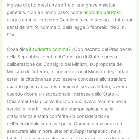
inglese di otto mesi che soffre di una grave malattia
genetica. Non è il primo caso: come
ricordato dal Post
,
cinque anni fa il governo Gentiloni fece lo stesso. Il tutto «ai
sensi dell’art. 9, comma 2, della legge 5 febbraio 1992, n.
91».
Cosa dice
il suddetto comma
? «Con decreto del Presidente
della Repubblica, sentito il Consiglio di Stato e previa
deliberazione del Consiglio dei Ministri, su proposta del
Ministro dell’interno, di concerto con il Ministro degli affari
esteri, la cittadinanza puo’ essere concessa allo straniero
quando questi abbia reso eminenti servizi all’Italia, ovvero
quando ricorra un eccezionale interesse dello Stato.».
Chiaramente la piccola Indi non può averci reso eminenti
servizi, e infatti il comunicato stampa spiega che la
cittadinanza è stata conferita «in considerazione
dell’eccezionale interesse per la Comunità nazionale ad
assicurare alla minore ulteriori sviluppi terapeutici, nella
tutela di preminenti valori umanitari che, nel caso di specie,