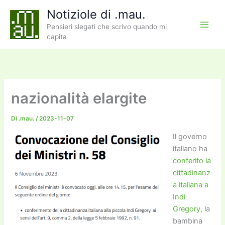
Vai
Notiziole di .mau.
al
Pensieri slegati che scrivo quando mi
contenuto
capita
nazionalità elargite
Di
.mau.
/
2023-11-07
Il governo
italiano ha
conferito la
cittadinanz
a italiana a
Indi
Gregory
, la
bambina