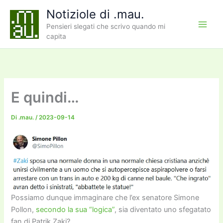
Vai
Notiziole di .mau.
al
Pensieri slegati che scrivo quando mi
contenuto
capita
E quindi…
Di
.mau.
/
2023-09-14
Possiamo dunque immaginare che l’ex senatore Simone
Pollon,
secondo la sua “logica”
, sia diventato uno sfegatato
fan di Patrik Zaki?