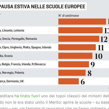
Valditara
ha tirato fuori
uno dei topoi classici dei ministri del
 non le era stato unito il Merito: aprire le scuole – su base
o! – per «le famiglie di lavoratori che ne fanno richiesta, p