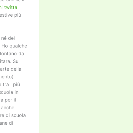
hi twitta
estive più
 né del
. Ho qualche
 lontano da
tara. Sui
arte della
mento)
 tra i più
scuola in
a per il
e anche
re di scuola
ane di