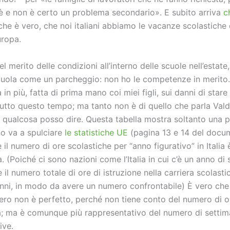
è e non è certo un problema secondario». E subito arriva
c
he è vero, che noi italiani abbiamo le vacanze scolastiche 
uropa.
l merito delle condizioni all’interno delle scuole nell’estate,
cuola come un parcheggio: non ho le competenze in merito
n più, fatta di prima mano coi miei figli, sui danni di stare
utto questo tempo; ma tanto non è di quello che parla Valdi
 qualcosa posso dire. Questa tabella mostra soltanto una p
no va a spulciare
le statistiche UE
(pagina 13 e 14 del docu
 il numero di ore scolastiche per “anno figurativo” in Italia è
a. (Poiché ci sono nazioni come l’Italia in cui c’è un anno di 
e il numero totale di ore di istruzione nella carriera scolastic
nni, in modo da avere un numero confrontabile) È vero ch
ro non è perfetto, perché non tiene conto del numero di o
a; ma è comunque più rappresentativo del numero di settim
ive.