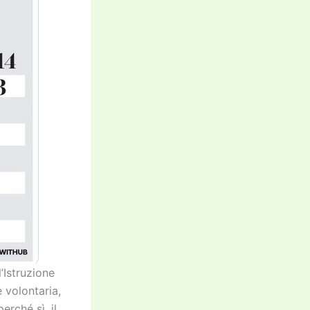
l’Istruzione
 volontaria,
erché sì, il