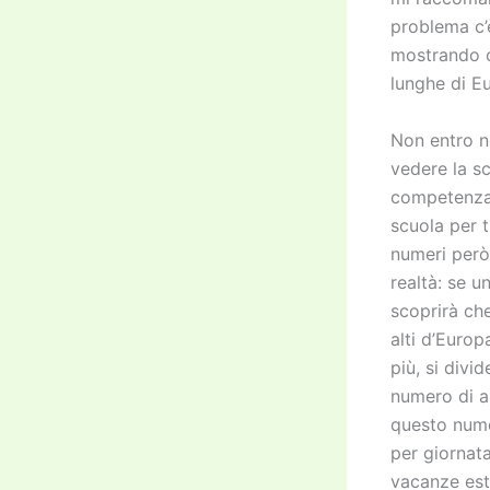
problema c’
mostrando c
lunghe di E
Non entro ne
vedere la s
competenza i
scuola per t
numeri però
realtà: se u
scoprirà che
alti d’Europ
più, si divid
numero di a
questo nume
per giornat
vacanze est