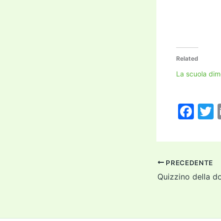
Related
La scuola dim
F
a
c
i
e
PRECEDENTE
b
o
o