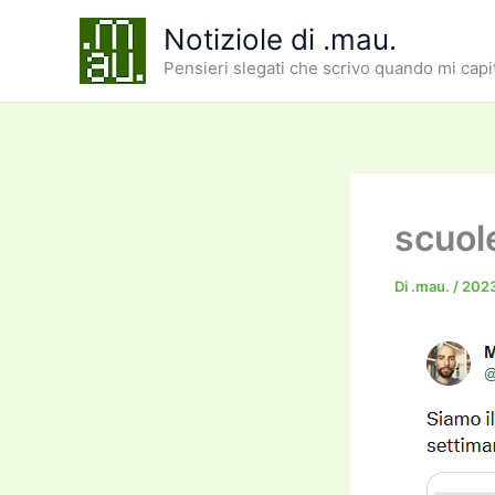
Vai
Notiziole di .mau.
al
Pensieri slegati che scrivo quando mi capi
contenuto
scuol
Di
.mau.
/
202