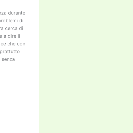
anza durante
problemi di
ara cerca di
 a dire il
dee che con
prattutto
e senza