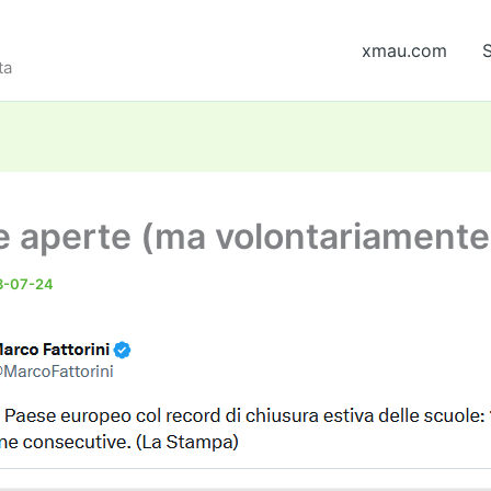
xmau.com
S
ta
e aperte (ma volontariamente
3-07-24