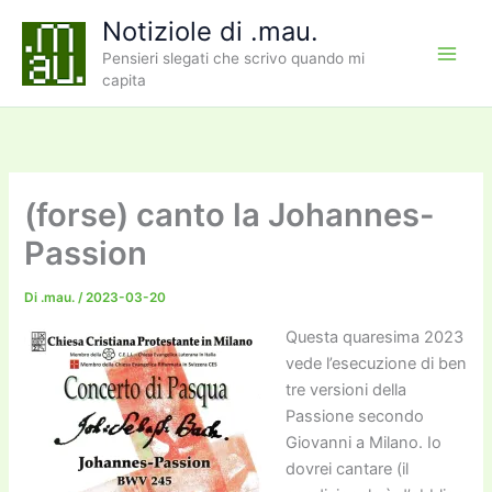
Vai
Notiziole di .mau.
al
Pensieri slegati che scrivo quando mi
contenuto
capita
(forse) canto la Johannes-
Passion
Di
.mau.
/
2023-03-20
Questa quaresima 2023
vede l’esecuzione di ben
tre versioni della
Passione secondo
Giovanni a Milano. Io
dovrei cantare (il