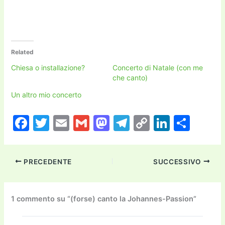
Related
Chiesa o installazione?
Concerto di Natale (con me
che canto)
Un altro mio concerto
F
T
E
G
M
T
C
Li
C
a
w
m
m
a
el
o
n
o
c
itt
ai
ai
st
e
p
k
n
PRECEDENTE
SUCCESSIVO
e
er
l
l
o
gr
y
e
di
b
d
a
Li
dI
vi
o
o
m
n
n
di
1 commento su “(forse) canto la Johannes-Passion”
o
n
k