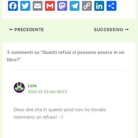
F
T
E
G
M
T
C
Li
C
a
w
m
m
a
el
o
n
o
c
itt
ai
ai
st
e
p
k
n
PRECEDENTE
SUCCESSIVO
e
er
l
l
o
gr
y
e
di
b
d
a
Li
dI
vi
o
o
m
n
n
di
3 commenti su “Quanti refusi ci possono essere in un
libro?”
o
n
k
k
Lele
2023-02-23 alle 08:33
Devo dire che in questo post non ho trovato
nemmeno un refuso! :-)