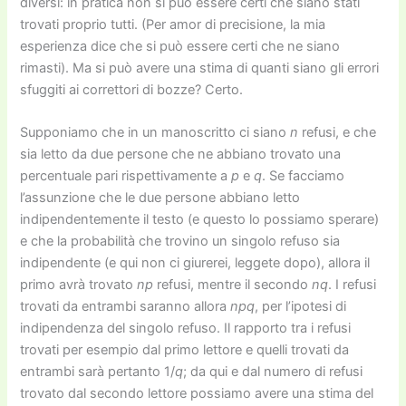
diversi: in pratica non si può essere certi che siano stati
trovati proprio tutti. (Per amor di precisione, la mia
esperienza dice che si può essere certi che ne siano
rimasti). Ma si può avere una stima di quanti siano gli errori
sfuggiti ai correttori di bozze? Certo.
Supponiamo che in un manoscritto ci siano
n
refusi, e che
sia letto da due persone che ne abbiano trovato una
percentuale pari rispettivamente a
p
e
q
. Se facciamo
l’assunzione che le due persone abbiano letto
indipendentemente il testo (e questo lo possiamo sperare)
e che la probabilità che trovino un singolo refuso sia
indipendente (e qui non ci giurerei, leggete dopo), allora il
primo avrà trovato
np
refusi, mentre il secondo
nq
. I refusi
trovati da entrambi saranno allora
npq
, per l’ipotesi di
indipendenza del singolo refuso. Il rapporto tra i refusi
trovati per esempio dal primo lettore e quelli trovati da
entrambi sarà pertanto 1/
q
; da qui e dal numero di refusi
trovato dal secondo lettore possiamo avere una stima del