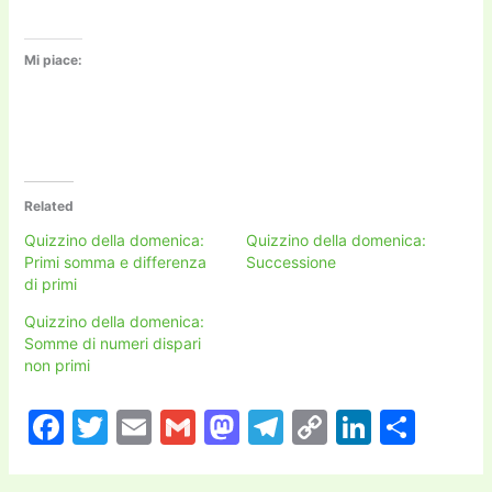
Mi piace:
Related
Quizzino della domenica:
Quizzino della domenica:
Primi somma e differenza
Successione
di primi
Quizzino della domenica:
Somme di numeri dispari
non primi
F
T
E
G
M
T
C
Li
C
a
w
m
m
a
el
o
n
o