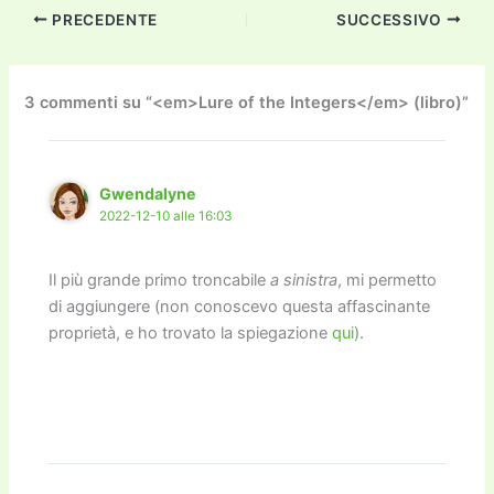
c
itt
ai
ai
st
e
p
k
n
PRECEDENTE
SUCCESSIVO
e
er
l
l
o
gr
y
e
di
b
d
a
Li
dI
vi
o
o
m
n
n
di
3 commenti su “<em>Lure of the Integers</em> (libro)”
o
n
k
k
Gwendalyne
2022-12-10 alle 16:03
Il più grande primo troncabile
a sinistra
, mi permetto
di aggiungere (non conoscevo questa affascinante
proprietà, e ho trovato la spiegazione
qui
).