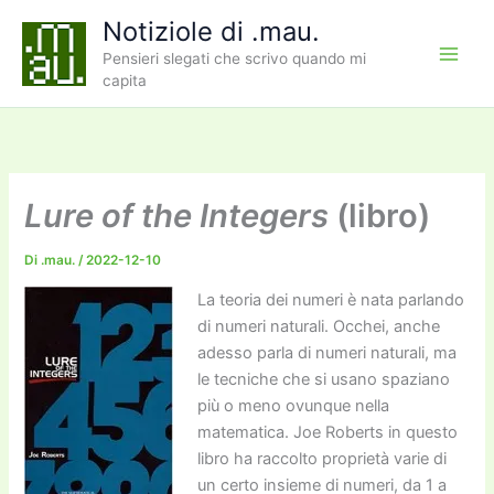
Vai
Notiziole di .mau.
al
Pensieri slegati che scrivo quando mi
contenuto
capita
Lure of the Integers
(libro)
Di
.mau.
/
2022-12-10
La teoria dei numeri è nata parlando
di numeri naturali. Occhei, anche
adesso parla di numeri naturali, ma
le tecniche che si usano spaziano
più o meno ovunque nella
matematica. Joe Roberts in questo
libro ha raccolto proprietà varie di
un certo insieme di numeri, da 1 a