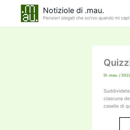
Vai
Notiziole di .mau.
al
Pensieri slegati che scrivo quando mi capi
contenuto
Quizz
Di
.mau.
/
202
Suddividete
ciascuna de
caselle di q