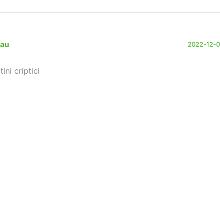
lau
2022-12-05
tini criptici