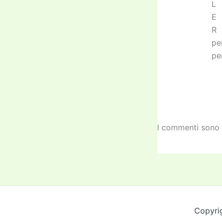
L
E
R
pe
pe
I commenti sono 
Copyri