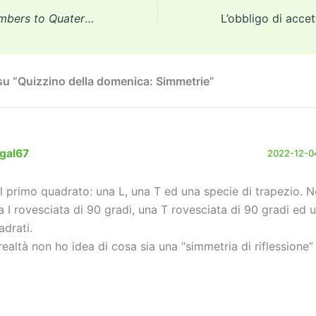
d
a
Li
dI
vi
From Natural Numbers to Quaternions
(ebook)
o
m
n
n
di
n
k
u “Quizzino della domenica: Simmetrie”
egal67
2022-12-04
l primo quadrato: una L, una T ed una specie di trapezio. 
a I rovesciata di 90 gradi, una T rovesciata di 90 gradi ed 
adrati.
 realtà non ho idea di cosa sia una “simmetria di riflessione” 