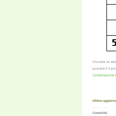
(trovate un aiu
postata lì il 
Combinatorial 
Ultimo aggiorn
Condividi: