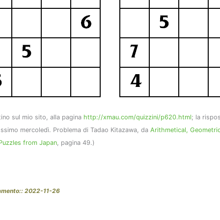
tino sul mio sito, alla pagina
http://xmau.com/quizzini/p620.html
; la rispo
prossimo mercoledì. Problema di Tadao Kitazawa, da
Arithmetical, Geometri
Puzzles from Japan
, pagina 49.)
amento:: 2022-11-26