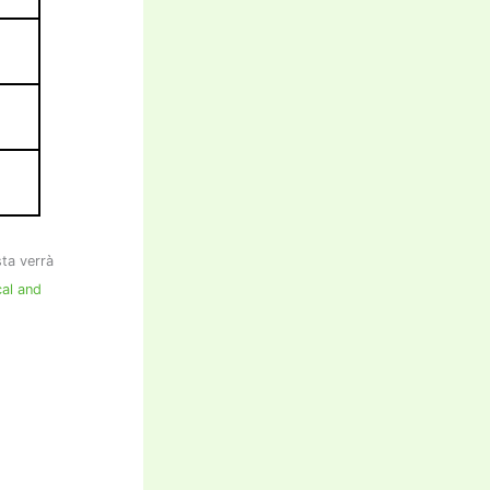
sta verrà
cal and