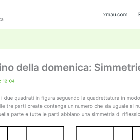
xmau.com
S
ta
ino della domenica: Simmetri
2-12-04
 i due quadrati in figura seguendo la quadrettatura in mod
lle tre parti create contenga un numero che sia uguale al n
uella parte e tutte le parti abbiano una simmetria di riflessi