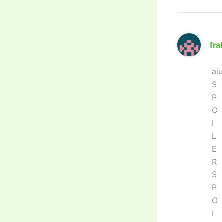
fra
aiu
S
P
O
I
L
E
R
S
P
O
I