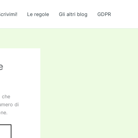
crivimi!
Le regole
Gli altri blog
GDPR
e
o che
umero di
one.