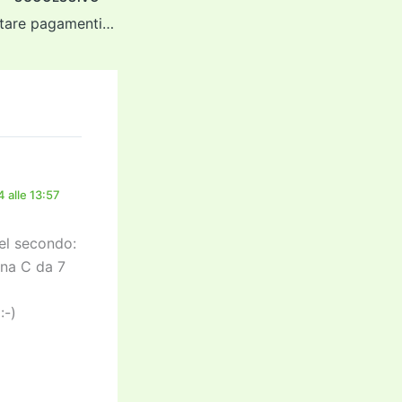
L’obbligo di accettare pagamenti digitali
 alle 13:57
Nel secondo:
una C da 7
:-)