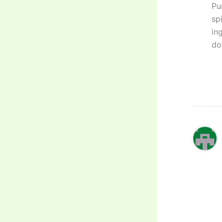
Pu
sp
in
do