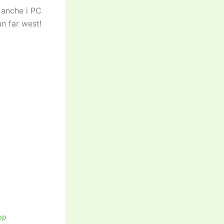
 anche i PC
n far west!
pp