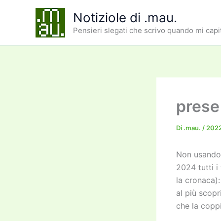
Vai
Notiziole di .mau.
al
Pensieri slegati che scrivo quando mi capi
contenuto
prese 
Di
.mau.
/
202
Non usando 
2024 tutti i
la cronaca):
al più scop
che la coppi