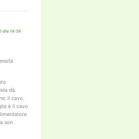
 alle 14:36
ensità
ato
ela dà.
: il cavo.
lia è il cavo
alimentatore
ma son