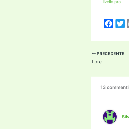
livello pro
F
a
c
i
e
PRECEDENTE
b
Lore
o
o
k
13 commenti 
Sil