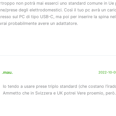
rtroppo non potrà mai esserci uno standard comune in Ue 
ine/prese degli elettrodomestici. Così il tuo pc avrà un car
gresso sul PC di tipo USB-C, ma poi per inserire la spina nel
vrai probabilmente avere un adattatore.
.mau.
2022-10-05
Io tendo a usare prese triplo standard (che costano l’iradd
Ammetto che in Svizzera e UK potrei Vere proemio, però.