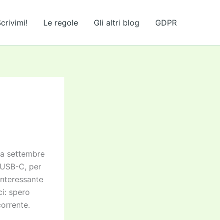
crivimi!
Le regole
Gli altri blog
GDPR
da settembre
USB-C, per
interessante
ci: spero
corrente.