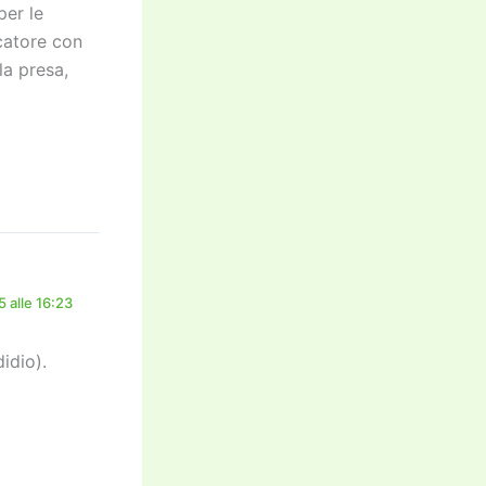
per le
icatore con
la presa,
 alle 16:23
idio).