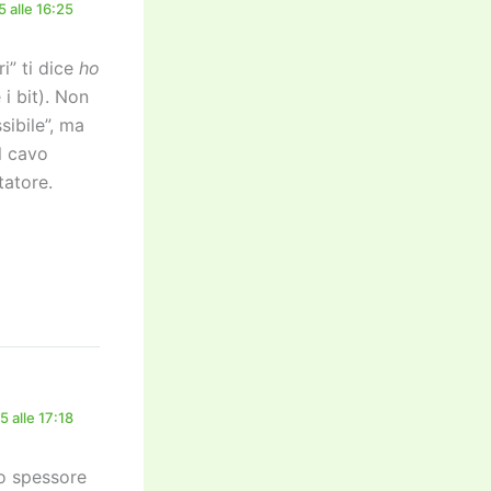
 alle 16:25
i” ti dice
ho
 i bit). Non
sibile”, ma
il cavo
tatore.
 alle 17:18
lo spessore