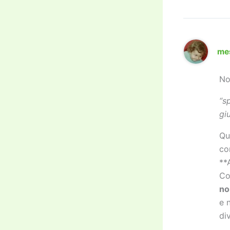
me
No
“s
gi
Qu
co
**
Co
no
e 
div