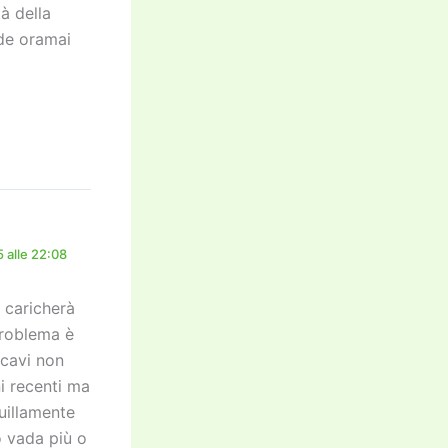
à della
de oramai
 alle 22:08
 caricherà
problema è
 cavi non
ni recenti ma
uillamente
o vada più o