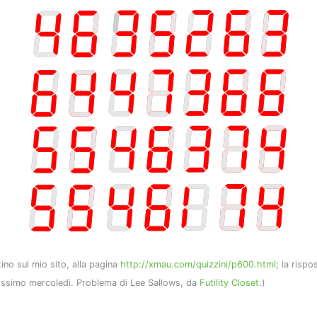
tino sul mio sito, alla pagina
http://xmau.com/quizzini/p600.html
; la rispo
prossimo mercoledì. Problema di Lee Sallows, da
Futility Closet
.)