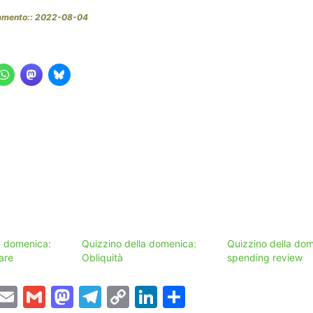
namento:: 2022-08-04
a domenica:
Quizzino della domenica:
Quizzino della dom
are
Obliquità
spending review
T
E
G
M
T
C
Li
C