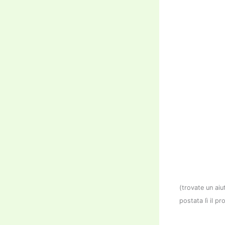
(trovate un aiu
postata lì il 