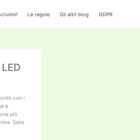
crivimi!
Le regole
Gli altri blog
GDPR
i LED
ritti con i
ga è
cosa più
rima. Siete