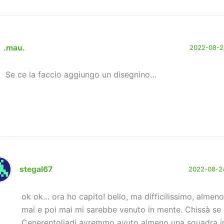
.mau.
2022-08-24
Se ce la faccio aggiungo un disegnino…
stegal67
2022-08-24
ok ok… ora ho capito! bello, ma difficilissimo, almeno
mai e poi mai mi sarebbe venuto in mente. Chissà se 
Cenerentoliadi avremmo avuto almeno una squadra i