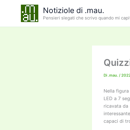
Vai
Notiziole di .mau.
al
Pensieri slegati che scrivo quando mi capi
contenuto
Quizz
Di
.mau.
/
202
Nella figura
LED a 7 seg
ricavata da
interessante
capaci di tr