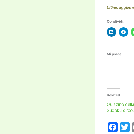
Ultimo aggior
Condividi:
Mi piace:
Related
Quizzino dell
Sudoku circol
F