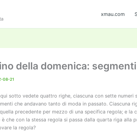
xmau.com
S
ta
ino della domenica: segment
2-08-21
 qui sotto vedete quattro righe, ciascuna con sette numeri sc
menti che andavano tanto di moda in passato. Ciascuna ri
 quella precedente per mezzo di una specifica regola; e la 
 è che con la stessa regola si passa dalla quarta riga alla p
ovare la regola?