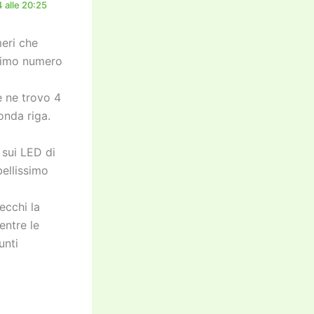
 alle 20:25
meri che
primo numero
e ne trovo 4
onda riga.
 sui LED di
bellissimo
ecchi la
entre le
unti