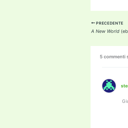
a
c
i
e
PRECEDENTE
b
A New World
(eb
o
o
k
5 commenti s
st
Gi