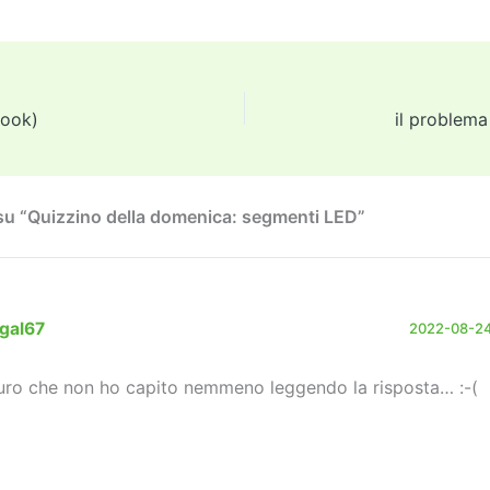
w
m
m
a
el
o
n
o
tt
ai
ai
st
e
p
k
n
er
l
l
o
gr
y
e
di
d
a
Li
dI
vi
ook)
il problem
o
m
n
n
di
n
k
u “Quizzino della domenica: segmenti LED”
egal67
2022-08-24 
uro che non ho capito nemmeno leggendo la risposta… :-(