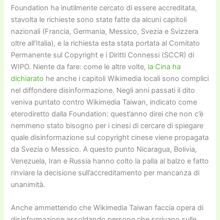
Foundation ha inutilmente cercato di essere accreditata,
stavolta le richieste sono state fatte da alcuni capitoli
nazionali (Francia, Germania, Messico, Svezia e Svizzera
oltre all’Italia), e la richiesta esta stata portata al Comitato
Permanente sul Copyright e i Diritti Connessi (SCCR) di
WIPO. Niente da fare: come le altre volte,
la Cina ha
dichiarato
he anche i capitoli Wikimedia locali sono complici
nel diffondere disinformazione. Negli anni passati il dito
veniva puntato contro Wikimedia Taiwan, indicato come
eterodiretto dalla Foundation: quest’anno direi che non c’è
nemmeno stato bisogno per i cinesi di cercare di spiegare
quale disinformazione sul copyright cinese viene propagata
da Svezia o Messico. A questo punto Nicaragua, Bolivia,
Venezuela, Iran e Russia hanno colto la palla al balzo e fatto
rinviare la decisione sull’accreditamento per mancanza di
unanimità.
Anche ammettendo che Wikimedia Taiwan faccia opera di
disinformazione assoldando persone che scrivano sulle