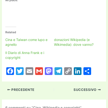
Mi piace:
Related
Cina e Taiwan come lupo e
donazioni Wikipedia (e
agnello
Wikimedia): dove vanno?
Il Diario di Anna Frank e i
copyright
F
T
E
G
M
T
C
Li
C
a
w
m
m
a
el
o
n
o
c
itt
ai
ai
st
e
p
k
n
PRECEDENTE
SUCCESSIVO
e
er
l
l
o
gr
y
e
di
b
d
a
Li
dI
vi
6 commenti su “Cina, Wikipedia e copyright”