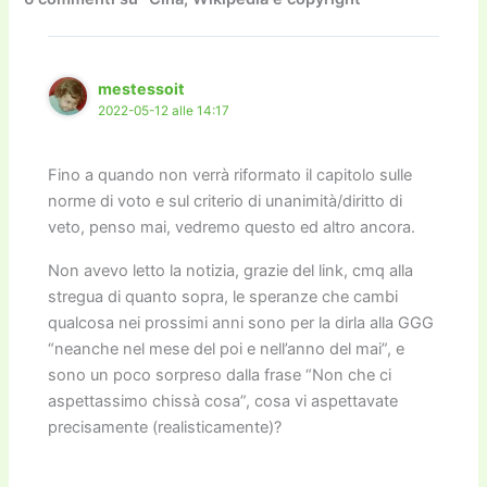
o
o
m
n
n
di
o
n
k
k
mestessoit
2022-05-12 alle 14:17
Fino a quando non verrà riformato il capitolo sulle
norme di voto e sul criterio di unanimità/diritto di
veto, penso mai, vedremo questo ed altro ancora.
Non avevo letto la notizia, grazie del link, cmq alla
stregua di quanto sopra, le speranze che cambi
qualcosa nei prossimi anni sono per la dirla alla GGG
“neanche nel mese del poi e nell’anno del mai”, e
sono un poco sorpreso dalla frase “Non che ci
aspettassimo chissà cosa”, cosa vi aspettavate
precisamente (realisticamente)?