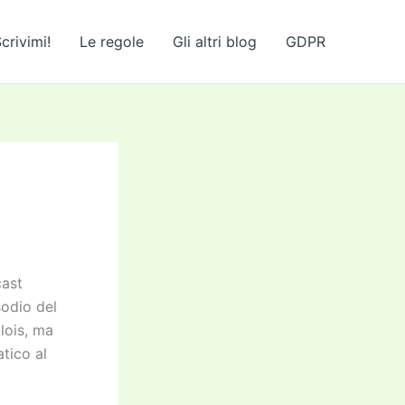
crivimi!
Le regole
Gli altri blog
GDPR
cast
sodio del
lois, ma
tico al