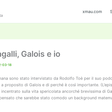
xmau.com
S
ta
alli, Galois e io
2-03-18
imana sono stato intervistato da Rodolfo Toè per il suo pod
 a proposito di Galois e di perché è così importante. (L’epi
incentrato sulla vita spericolata ancorché brevissima di Ga
 pensato che sarebbe stato comodo un background matema