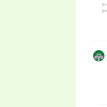
In
po