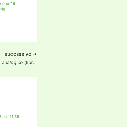
ione 48:
rie
SUCCESSIVO
o analogico
(libro)
 alle 21:39