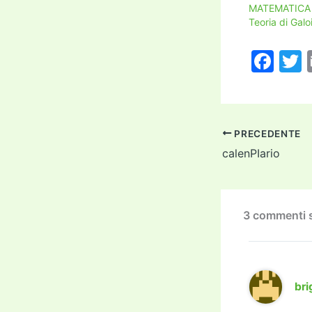
MATEMATICA –
Teoria di Galo
F
a
c
i
e
PRECEDENTE
b
calenPIario
o
o
k
3 commenti s
br