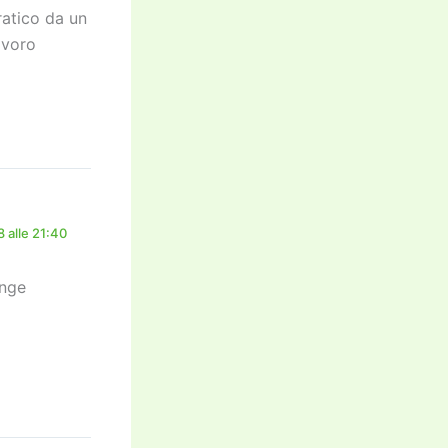
ratico da un
avoro
 alle 21:40
ange