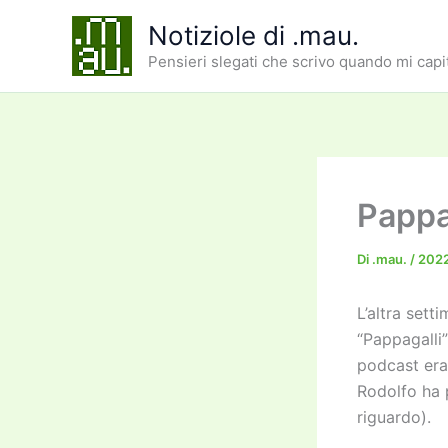
Vai
Notiziole di .mau.
al
Pensieri slegati che scrivo quando mi capi
contenuto
Pappag
Di
.mau.
/
202
L’altra sett
“Pappagalli”
podcast era 
Rodolfo ha
riguardo).