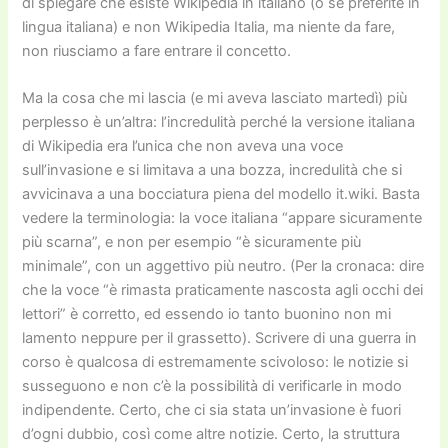
di spiegare che esiste Wikipedia in italiano (o se preferite in
lingua italiana) e non Wikipedia Italia, ma niente da fare,
non riusciamo a fare entrare il concetto.
Ma la cosa che mi lascia (e mi aveva lasciato martedì) più
perplesso è un’altra: l’incredulità perché la versione italiana
di Wikipedia era l’unica che non aveva una voce
sull’invasione e si limitava a una bozza, incredulità che si
avvicinava a una bocciatura piena del modello it.wiki. Basta
vedere la terminologia: la voce italiana “appare sicuramente
più scarna”, e non per esempio “è sicuramente più
minimale”, con un aggettivo più neutro. (Per la cronaca: dire
che la voce “è rimasta praticamente nascosta agli occhi dei
lettori” è corretto, ed essendo io tanto buonino non mi
lamento neppure per il grassetto). Scrivere di una guerra in
corso è qualcosa di estremamente scivoloso: le notizie si
susseguono e non c’è la possibilità di verificarle in modo
indipendente. Certo, che ci sia stata un’invasione è fuori
d’ogni dubbio, così come altre notizie. Certo, la struttura