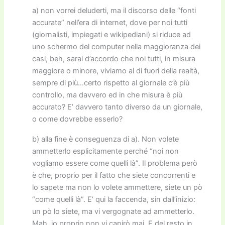
a) non vorrei deluderti, ma il discorso delle “fonti
accurate” nell’era di internet, dove per noi tutti
(giornalisti, impiegati e wikipediani) si riduce ad
uno schermo del computer nella maggioranza dei
casi, beh, sarai d’accordo che noi tutti, in misura
maggiore o minore, viviamo al di fuori della realtà,
sempre di più…certo rispetto al giornale c’è più
controllo, ma davvero ed in che misura è più
accurato? E’ davvero tanto diverso da un giornale,
o come dovrebbe esserlo?
b) alla fine è conseguenza di a). Non volete
ammetterlo esplicitamente perché “noi non
vogliamo essere come quelli là”. Il problema però
è che, proprio per il fatto che siete concorrenti e
lo sapete ma non lo volete ammettere, siete un pò
“come quelli là”. E’ qui la faccenda, sin dall’inizio:
un pò lo siete, ma vi vergognate ad ammetterlo.
Mah, io proprio non vi capirò mai. E del resto in