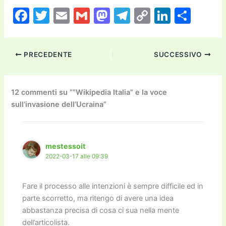
F
T
E
G
M
T
C
Li
C
a
w
m
m
a
el
o
n
o
c
itt
ai
ai
st
e
p
k
n
PRECEDENTE
SUCCESSIVO
e
er
l
l
o
gr
y
e
di
b
d
a
Li
dI
vi
o
o
m
n
n
di
12 commenti su ““Wikipedia Italia” e la voce
sull’invasione dell’Ucraina”
o
n
k
k
mestessoit
2022-03-17 alle 09:39
Fare il processo alle intenzioni è sempre difficile ed in
parte scorretto, ma ritengo di avere una idea
abbastanza precisa di cosa ci sua nella mente
dell’articolista.