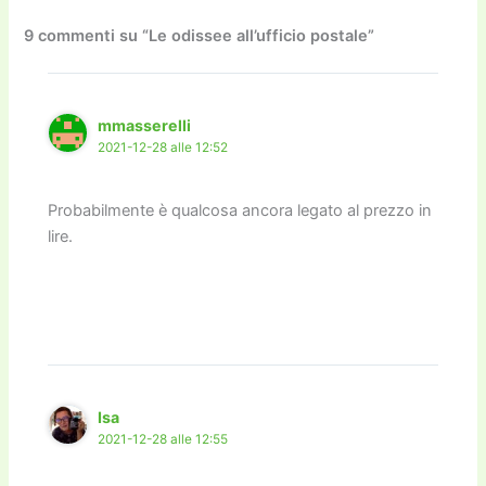
b
d
a
Li
dI
vi
o
o
m
n
n
di
9 commenti su “Le odissee all’ufficio postale”
o
n
k
k
mmasserelli
2021-12-28 alle 12:52
Probabilmente è qualcosa ancora legato al prezzo in
lire.
Isa
2021-12-28 alle 12:55