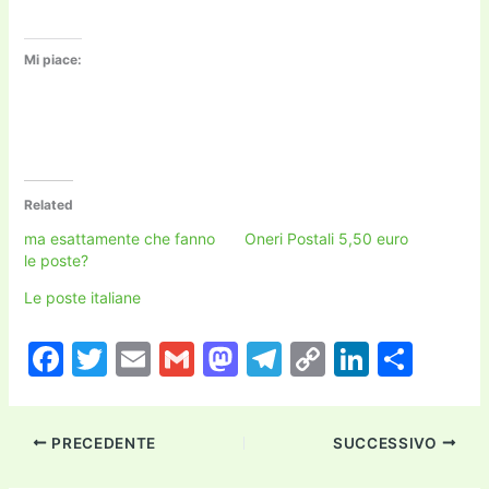
Mi piace:
Related
ma esattamente che fanno
Oneri Postali 5,50 euro
le poste?
Le poste italiane
F
T
E
G
M
T
C
Li
C
a
w
m
m
a
el
o
n
o
c
itt
ai
ai
st
e
p
k
n
PRECEDENTE
SUCCESSIVO
e
er
l
l
o
gr
y
e
di