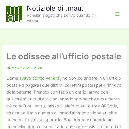
Vai
Notiziole di .mau.
al
Pensieri slegati che scrivo quando mi
contenuto
capita
Le odissee all’ufficio postale
Di
.mau.
/
2021-12-28
Come
avevo scritto venerdì
, ho dovuto andare in un ufficio
postale a pagare i due distinti bollettini postali per il rinnovo
della patente. Prenoto con l’app un orario, arrivo con
qualche minuto di anticipo, smadonno perché ovviamente
c’è coda fuori, entro, passo il telefono sul lettore QRCode,
chiamano il mio numero e immediatamente dopo un altro
numero allo stesso sportello. Smadonno e riprendo un
numerello, dopo essermi fatto dare i preziosissimi bollettini.