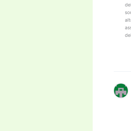
de
so
al
as
de