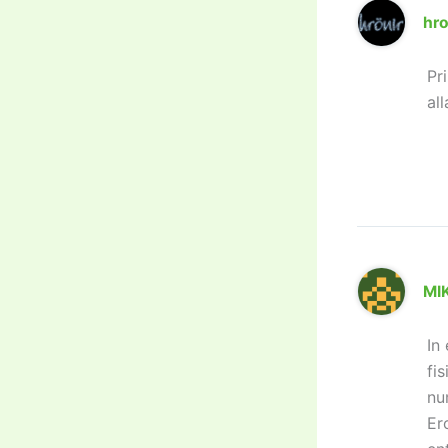
hro
Pr
all
MI
In
fi
nu
Er