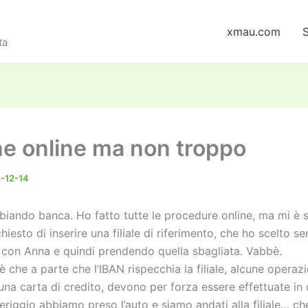
xmau.com
S
ta
e online ma non troppo
-12-14
iando banca. Ho fatto tutte le procedure online, ma mi è 
esto di inserire una filiale di riferimento, che ho scelto s
 con Anna e quindi prendendo quella sbagliata. Vabbè.
è che a parte che l’IBAN rispecchia la filiale, alcune operaz
 una carta di credito, devono per forza essere effettuate in qu
riggio abbiamo preso l’auto e siamo andati alla filiale… ch