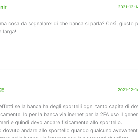
nir
2021-12-14
ima cosa da segnalare: di che banca si parla? Così, giusto p
a larga!
KE
2021-12-14
 effetti se la banca ha degli sportelli ogni tanto capita di d
sicamente. Io per la banca via inernet per la 2FA uso il gener
meri e quindi devo andare fisicamente allo sportello.
o dovuto andare allo sportello quando qualcuno aveva tent