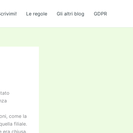
crivimi!
Le regole
Gli altri blog
GDPR
stato
enza
ioni, come la
ella filiale.
e era chiusa.