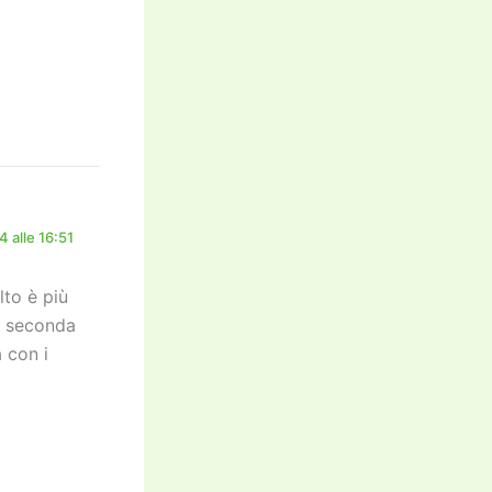
 alle 16:51
lto è più
a seconda
 con i