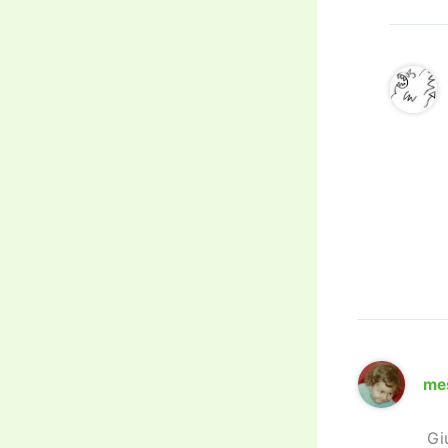
me
Gi