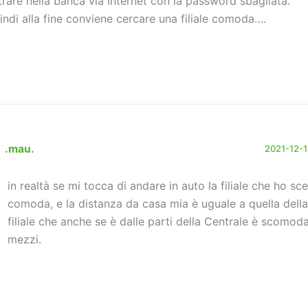
trare nella banca via internet con la password sbagliata.
indi alla fine conviene cercare una filiale comoda….
.mau.
2021-12-14
in realtà se mi tocca di andare in auto la filiale che ho sce
comoda, e la distanza da casa mia è uguale a quella dell
filiale che anche se è dalle parti della Centrale è scomoda
mezzi.