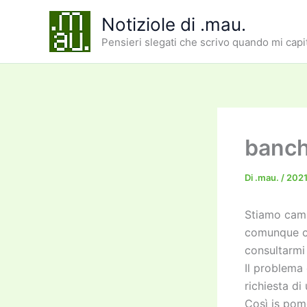
Vai
Notiziole di .mau.
al
Pensieri slegati che scrivo quando mi capi
contenuto
banch
Di
.mau.
/
2021
Stiamo camb
comunque chi
consultarmi
Il problema 
richiesta di
Così is pome