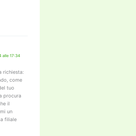
 alle 17:34
a richiesta:
ando, come
del tuo
la procura
he il
rmi un
 filiale