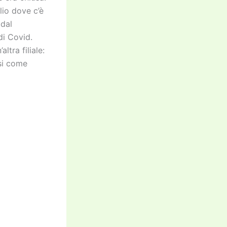
lio dove c’è
 dal
di Covid.
ltra filiale:
asi come