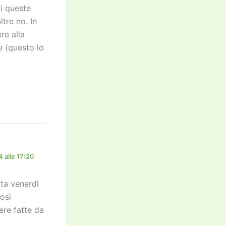
di queste
tre no. In
re alla
e (questo lo
 alle 17:20
tta venerdì
così
re fatte da