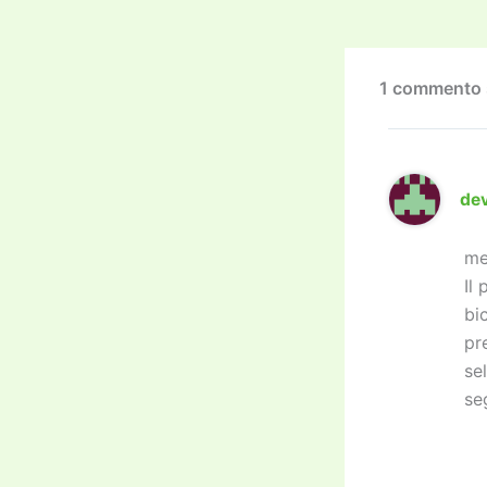
o
o
k
1 commento s
de
me
Il
bi
pr
se
se