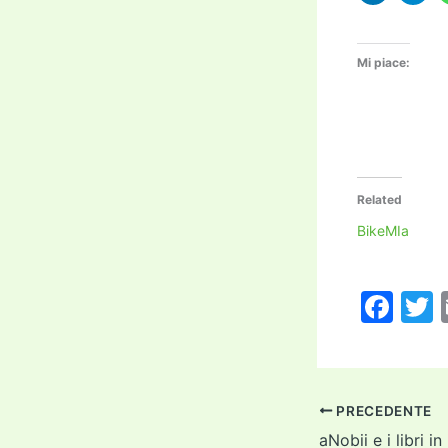
Mi piace:
Related
BikeMIa
F
a
c
i
e
PRECEDENTE
b
aNobii e i libri in