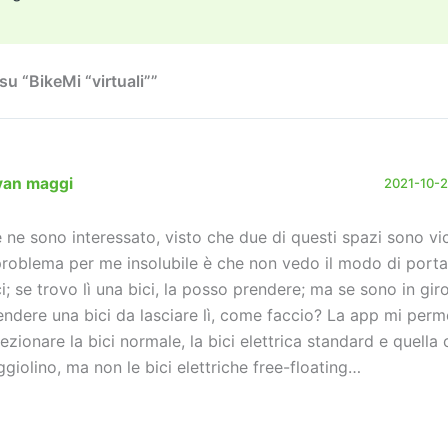
o
m
n
n
di
n
k
u “BikeMi “virtuali””
van maggi
2021-10-27
 ne sono interessato, visto che due di questi spazi sono vi
 problema per me insolubile è che non vedo il modo di portar
ci; se trovo lì una bici, la posso prendere; ma se sono in gir
endere una bici da lasciare lì, come faccio? La app mi perm
lezionare la bici normale, la bici elettrica standard e quella
ggiolino, ma non le bici elettriche free-floating…