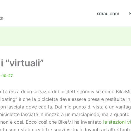
xmau.com
S
ta
 “virtuali”
-10-27
fferenza di un servizio di biciclette condivise come BikeMi
 floating” è che la bicicletta deve essere presa e restituita i
non lasciata dove capita. Dal mio punto di vista è un vanta
 biciclette lasciate in mezzo a un marciapiede; ma a quanto
 non è così. Ecco così che BikeMi ha inventato
le stazioni vi
ta sono stati creati tre spazi virtuali davanti ad altrettanti i