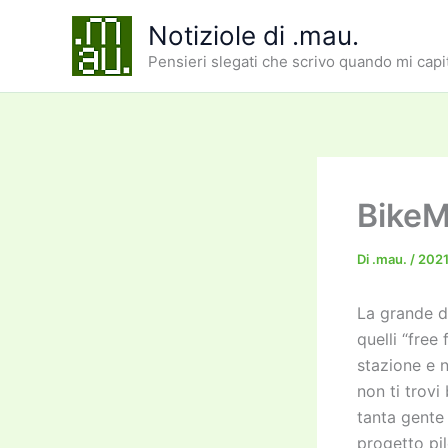
Vai
Notiziole di .mau.
al
Pensieri slegati che scrivo quando mi capi
contenuto
BikeMi
Di
.mau.
/
2021
La grande di
quelli “free
stazione e 
non ti trovi
tanta gente
progetto pilo