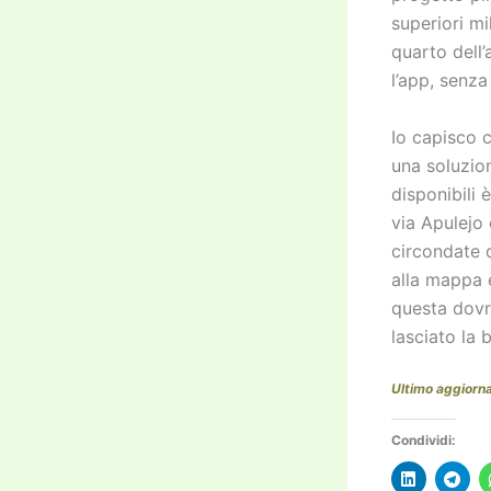
superiori mil
quarto dell’
l’app, senz
Io capisco c
una soluzion
disponibili 
via Apulejo 
circondate d
alla mappa
questa dovre
lasciato la 
Ultimo aggiorn
Condividi: