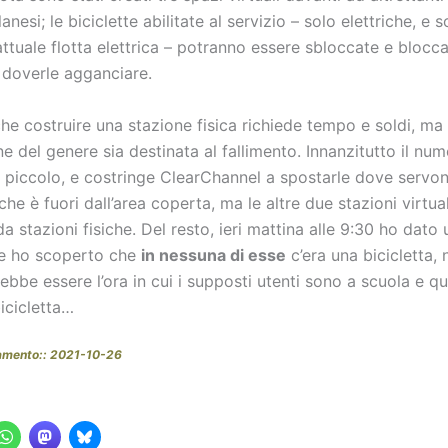
anesi; le biciclette abilitate al servizio – solo elettriche, e 
attuale flotta elettrica – potranno essere sbloccate e blocc
a doverle agganciare.
he costruire una stazione fisica richiede tempo e soldi, ma
e del genere sia destinata al fallimento. Innanzitutto il num
è piccolo, e costringe ClearChannel a spostarle dove servon
che è fuori dall’area coperta, ma le altre due stazioni virtua
a stazioni fisiche. Del resto, ieri mattina alle 9:30 ho dato 
 e ho scoperto che
in nessuna di esse
c’era una bicicletta,
bbe essere l’ora in cui i supposti utenti sono a scuola e q
bicicletta…
amento:: 2021-10-26