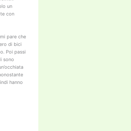
solo un
ate con
 mi pare che
ero di bici
o. Poi passi
li sono
un’occhiata
 nonostante
uindi hanno