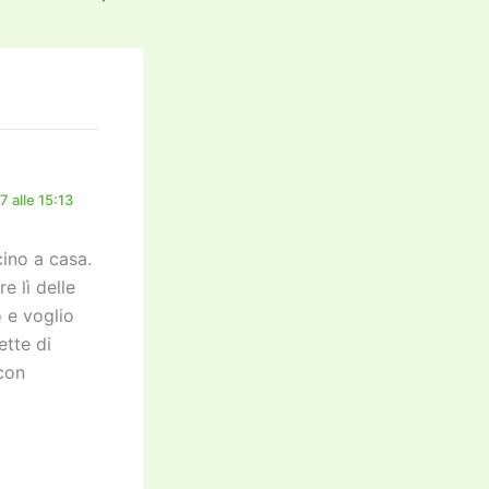
 alle 15:13
cino a casa.
e lì delle
o e voglio
ette di
 con