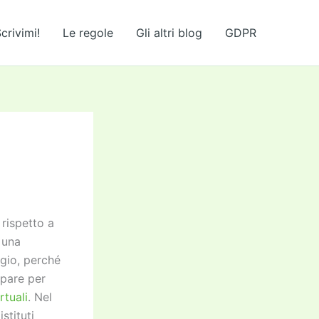
crivimi!
Le regole
Gli altri blog
GDPR
 rispetto a
n una
ggio, perché
 pare per
rtuali
. Nel
stituti