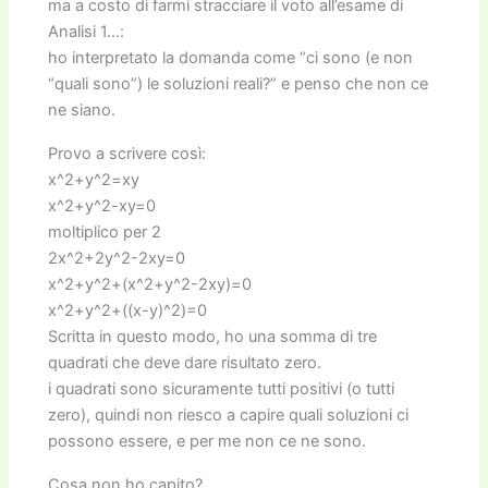
ma a costo di farmi stracciare il voto all’esame di
Analisi 1…:
ho interpretato la domanda come “ci sono (e non
“quali sono”) le soluzioni reali?” e penso che non ce
ne siano.
Provo a scrivere così:
x^2+y^2=xy
x^2+y^2-xy=0
moltiplico per 2
2x^2+2y^2-2xy=0
x^2+y^2+(x^2+y^2-2xy)=0
x^2+y^2+((x-y)^2)=0
Scritta in questo modo, ho una somma di tre
quadrati che deve dare risultato zero.
i quadrati sono sicuramente tutti positivi (o tutti
zero), quindi non riesco a capire quali soluzioni ci
possono essere, e per me non ce ne sono.
Cosa non ho capito?