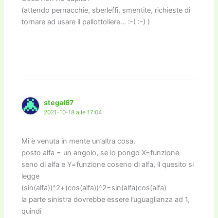
(attendo pernacchie, sberleffi, smentite, richieste di
tornare ad usare il pallottoliere… :-) :-) )
stegal67
2021-10-18 alle 17:04
Mi è venuta in mente un’altra cosa.
posto alfa = un angolo, se io pongo X=funzione
seno di alfa e Y=funzione coseno di alfa, il quesito si
legge
(sin(alfa))^2+(cos(alfa))^2=sin(alfa)cos(alfa)
la parte sinistra dovrebbe essere l’uguaglianza ad 1,
quindi