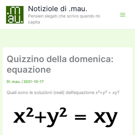
Vai
Notiziole di .mau.
al
Pensieri slegati che scrivo quando mi
contenuto
capita
Quizzino della domenica:
equazione
Di
.mau.
/
2021-10-17
Quali sono le soluzioni (reali) dell’equazione
x
²+
y
² =
xy
?