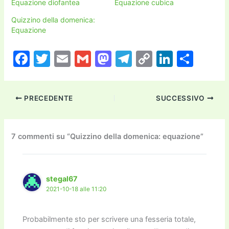
Equazione diofantea
Equazione cubica
Quizzino della domenica:
Equazione
F
T
E
G
M
T
C
Li
C
a
w
m
m
a
el
o
n
o
c
itt
ai
ai
st
e
p
k
n
PRECEDENTE
SUCCESSIVO
e
er
l
l
o
gr
y
e
di
b
d
a
Li
dI
vi
o
o
m
n
n
di
7 commenti su “Quizzino della domenica: equazione”
o
n
k
k
stegal67
2021-10-18 alle 11:20
Probabilmente sto per scrivere una fesseria totale,