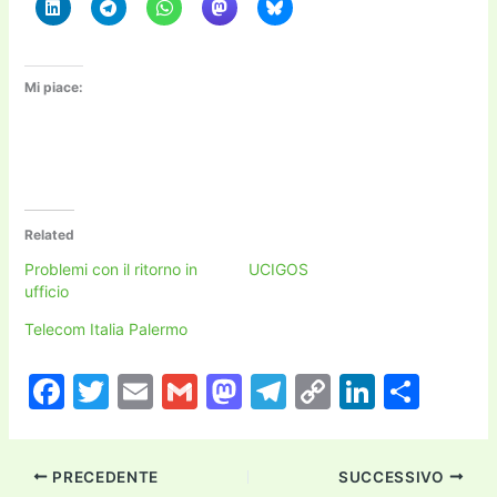
Mi piace:
Related
Problemi con il ritorno in
UCIGOS
ufficio
Telecom Italia Palermo
F
T
E
G
M
T
C
Li
C
a
w
m
m
a
el
o
n
o
c
itt
ai
ai
st
e
p
k
n
PRECEDENTE
SUCCESSIVO