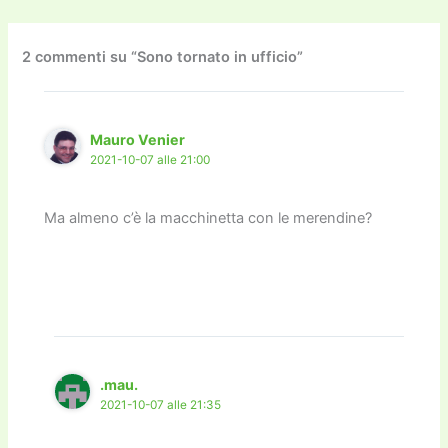
e
er
l
l
o
gr
y
e
di
b
d
a
Li
dI
vi
o
o
m
n
n
di
2 commenti su “Sono tornato in ufficio”
o
n
k
k
Mauro Venier
2021-10-07 alle 21:00
Ma almeno c’è la macchinetta con le merendine?
.mau.
2021-10-07 alle 21:35