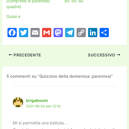
(comprese le parentesi
du’ du’ du’
quadre)
Quasi e
F
T
E
G
M
T
C
Li
C
a
w
m
m
a
el
o
n
o
c
itt
ai
ai
st
e
p
k
n
PRECEDENTE
SUCCESSIVO
e
er
l
l
o
gr
y
e
di
b
d
a
Li
dI
vi
o
o
m
n
n
di
5 commenti su “Quizzino della domenica: parentesi”
o
n
k
k
brigaboom
2021-09-20 alle 12:16
Mi si permetta una battuta…