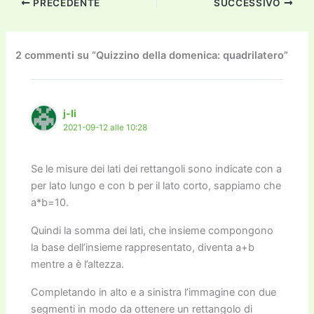
PRECEDENTE
SUCCESSIVO
e
er
l
l
o
gr
y
e
di
b
d
a
Li
dI
vi
o
o
m
n
n
di
2 commenti su “Quizzino della domenica: quadrilatero”
o
n
k
k
j-li
2021-09-12 alle 10:28
Se le misure dei lati dei rettangoli sono indicate con a
per lato lungo e con b per il lato corto, sappiamo che
a*b=10.
Quindi la somma dei lati, che insieme compongono
la base dell’insieme rappresentato, diventa a+b
mentre a è l’altezza.
Completando in alto e a sinistra l’immagine con due
segmenti in modo da ottenere un rettangolo di