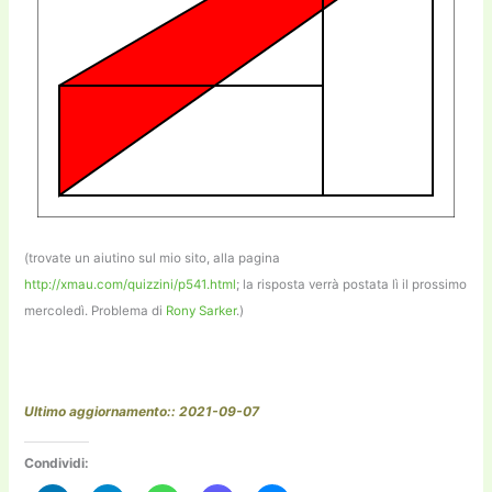
(trovate un aiutino sul mio sito, alla pagina
http://xmau.com/quizzini/p541.html
; la risposta verrà postata lì il prossimo
mercoledì. Problema di
Rony Sarker
.)
Ultimo aggiornamento:: 2021-09-07
Condividi: