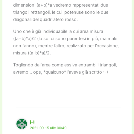
dimensioni (a+b)*a vedremo rappresentati due
triangoli rettangoli, le cui ipotenuse sono le due
diagonali del quadrilatero rosso.
Uno che è già individuabile la cui area misura
((a+b)*a)/2 (lo so, ci sono parentesi in più, ma male
non fanno), mentre l’altro, realizzato per l’occasione,
misura ((a-b)*a)/2.
Togliendo dall’area complessiva entrambi i triangoli,
avremo… ops, *qualcuno* l’aveva già scritto :-)
j-li
2021-09-15 alle 00:49