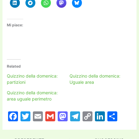
Mi piace:
Related
Quizzino della domenica:
Quizzino della domenica:
partizioni
Uguale area
Quizzino della domenica:
area uguale perimetro
F
T
E
G
M
T
C
Li
C
a
w
m
m
a
el
o
n
o
c
itt
ai
ai
st
e
p
k
n