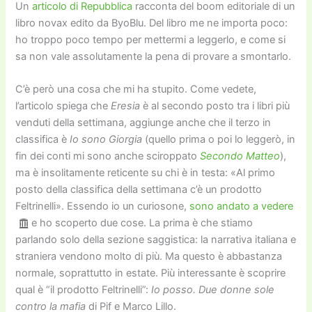
Un
articolo di Repubblica
racconta del boom editoriale di un
libro novax edito da ByoBlu. Del libro me ne importa poco:
ho troppo poco tempo per mettermi a leggerlo, e come si
sa non vale assolutamente la pena di provare a smontarlo.
C’è però una cosa che mi ha stupito. Come vedete,
l’articolo spiega che
Eresia
è al secondo posto tra i libri più
venduti della settimana, aggiunge anche che il terzo in
classifica è
Io sono Giorgia
(quello prima o poi lo leggerò, in
fin dei conti mi sono anche sciroppato
Secondo Matteo
),
ma è insolitamente reticente su chi è in testa: «Al primo
posto della classifica della settimana c’è un prodotto
Feltrinelli». Essendo io un curiosone,
sono andato a vedere
e ho scoperto due cose. La prima è che stiamo
parlando solo della sezione saggistica: la narrativa italiana e
straniera vendono molto di più. Ma questo è abbastanza
normale, soprattutto in estate. Più interessante è scoprire
qual è “il prodotto Feltrinelli”:
Io posso. Due donne sole
contro la mafia
di Pif e Marco Lillo.