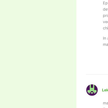
Ep
de
pr
ve
ch
In
ma
Lel
ma