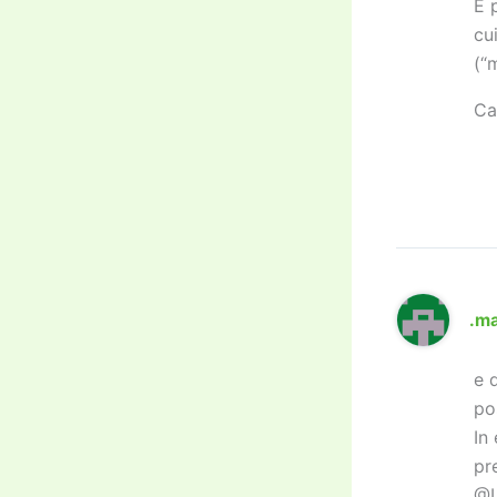
E 
cu
(“
Ca
.m
e 
po
In
pr
@L