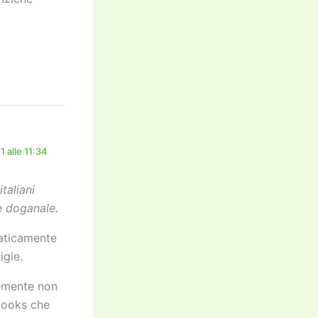
 alle 11:34
taliani
e doganale.
raticamente
igie.
cemente non
 books che