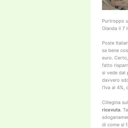
Purtroppo un
Olanda il 7 
Poste Itali
sa bene cos
euro. Certo,
fatto rispar
si vede dal 
davvero sdo
l’Iva al 4%,
Ciliegina su
ricevuta
. T
sdoganament
di come si f