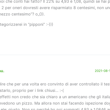
poi che conti hai fatto? Il 22% su 4,93 è 1,08, quindi se hai 
i 2 per oneri dovresti avere risparmiato 8 centesimi, non 
mezzo centesimo”? o_O).
tegorizzerei in “pipponi” :-)))
au.
2021-08-11
dire che per una volta ero convinto di aver controllato il te
starlo, proprio per i link chiusi… :-(
 effetti non credo che sia chiaro a un americano che gli itali
evedono un pizzo. Ma allora non stai facendo ispezione do
ele: giusto. Non so perché ho poi sommati 4,93 a 1,0846 a