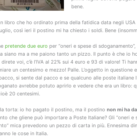
bene.
 libro che ho ordinato prima della fatidica data negli USA 
luglio, così ieri il postino mi ha chiesto i soldi. Bene (insomm
ane
pretende due euro
per “oneri e spese di sdoganamento”, 
a siano ma a me paiono tanto un pizzo. Il punto è che io h
 direte voi, c’è l’IVA al 22% sui 4 euro e 93 di valore! Ti ha
miare un centesimo e mezzo! Palle. L’oggetto in questione er
pacco, si sente dal pacco e se qualcuno alle poste italiane 
ganato avrebbe potuto aprirlo e vedere che era un libro: q
 cioè 20 centesimi.
lla torta: io ho pagato il postino, ma il postino
non mi ha da
anto che gliene può importare a Poste Italiane? Gli “oneri e 
o” mica prevedono un pezzo di carta in più. Ennesima di
anno le cose in Italia.