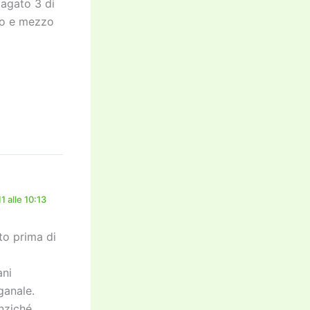
pagato 3 di
uno e mezzo
 alle 10:13
sto prima di
ani
ganale.
nziché