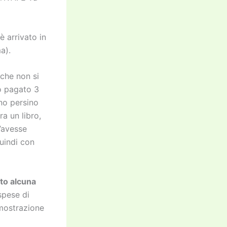
è arrivato in
a).
che non si
o pagato 3
nno persino
a un libro,
l’avesse
uindi con
to alcuna
spese di
mostrazione