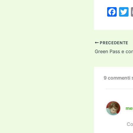
F
a
c
i
e
PRECEDENTE
b
Green Pass e cont
o
o
k
9 commenti s
me
Com