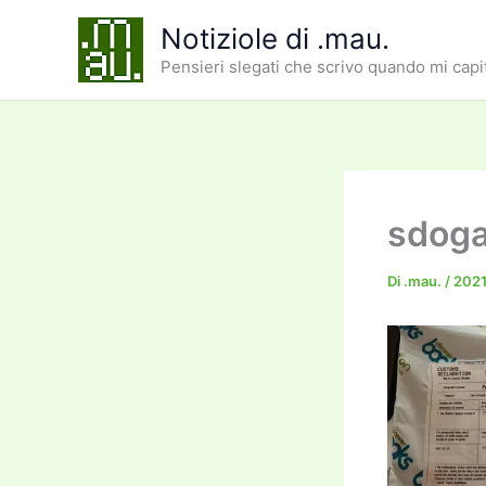
Vai
Notiziole di .mau.
al
Pensieri slegati che scrivo quando mi capi
contenuto
sdoga
Di
.mau.
/
2021