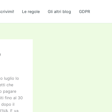
crivimi!
Le regole
Gli altri blog
GDPR
o
 luglio lo
tti che
no pagare
ti fino al 30
 dopo il
’IVA. E va