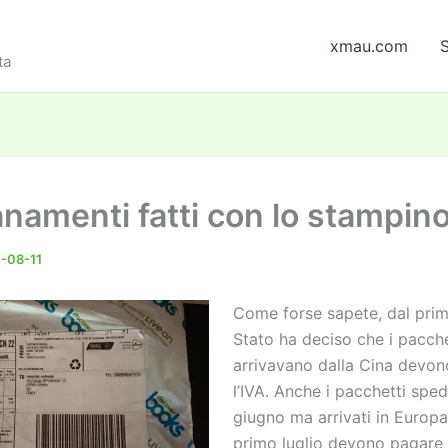
xmau.com
S
ta
namenti fatti con lo stampin
-08-11
Come forse sapete, dal primo
Stato ha deciso che i pacche
arrivavano dalla Cina devo
l’IVA. Anche i pacchetti spedi
giugno ma arrivati in Europa
primo luglio devono pagare l