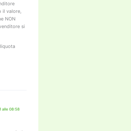
nditore
il valore,
ine NON
venditore si
aliquota
 alle 08:58