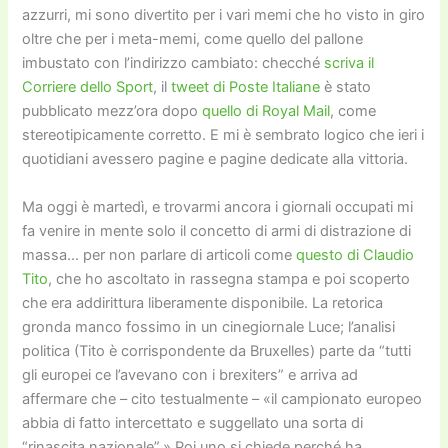
azzurri, mi sono divertito per i vari memi che ho visto in giro
oltre che per i meta-memi, come quello del pallone
imbustato con l’indirizzo cambiato: checché
scriva il
Corriere dello Sport
, il
tweet di Poste Italiane
è stato
pubblicato mezz’ora dopo
quello di Royal Mail
, come
stereotipicamente corretto. E mi è sembrato logico che ieri i
quotidiani avessero pagine e pagine dedicate alla vittoria.
Ma oggi è martedì, e trovarmi ancora i giornali occupati mi
fa venire in mente solo il concetto di armi di distrazione di
massa… per non parlare di articoli come
questo di Claudio
Tito
, che ho ascoltato in rassegna stampa e poi scoperto
che era addirittura liberamente disponibile. La retorica
gronda manco fossimo in un cinegiornale Luce; l’analisi
politica (Tito è corrispondente da Bruxelles) parte da “tutti
gli europei ce l’avevano con i brexiters” e arriva ad
affermare che – cito testualmente – «il campionato europeo
abbia di fatto intercettato e suggellato una sorta di
“rinascita nazionale”.» Poi uno si chiede perché ha