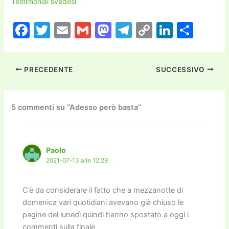
Testimonial svedesi
F
T
E
G
M
T
C
Li
C
a
w
m
m
a
el
o
n
o
c
itt
ai
ai
st
e
p
k
n
PRECEDENTE
SUCCESSIVO
e
er
l
l
o
gr
y
e
di
b
d
a
Li
dI
vi
o
o
m
n
n
di
5 commenti su “Adesso però basta”
o
n
k
k
Paolo
2021-07-13 alle 12:29
C’è da considerare il fatto che a mezzanotte di
domenica vari quotidiani avevano già chiuso le
pagine del lunedì quindi hanno spostato a oggi i
commenti sulla finale