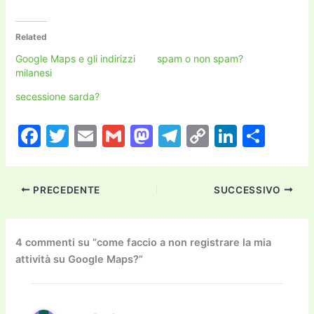
Related
Google Maps e gli indirizzi
spam o non spam?
milanesi
secessione sarda?
F
T
E
G
M
T
C
Li
C
a
w
m
m
a
el
o
n
o
c
itt
ai
ai
st
e
p
k
n
PRECEDENTE
SUCCESSIVO
e
er
l
l
o
gr
y
e
di
b
d
a
Li
dI
vi
o
o
m
n
n
di
4 commenti su “come faccio a non registrare la mia
attività su Google Maps?”
o
n
k
k