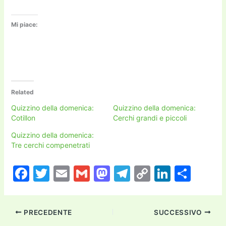
Mi piace:
Related
Quizzino della domenica:
Quizzino della domenica:
Cotillon
Cerchi grandi e piccoli
Quizzino della domenica:
Tre cerchi compenetrati
F
T
E
G
M
T
C
Li
C
a
w
m
m
a
el
o
n
o
c
itt
ai
ai
st
e
p
k
n
PRECEDENTE
SUCCESSIVO
e
er
l
l
o
gr
y
e
di