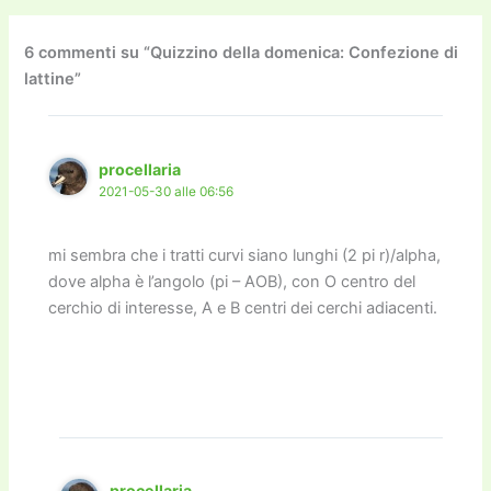
b
d
a
Li
dI
vi
o
o
m
n
n
di
6 commenti su “Quizzino della domenica: Confezione di
lattine”
o
n
k
k
procellaria
2021-05-30 alle 06:56
mi sembra che i tratti curvi siano lunghi (2 pi r)/alpha,
dove alpha è l’angolo (pi – AOB), con O centro del
cerchio di interesse, A e B centri dei cerchi adiacenti.
procellaria