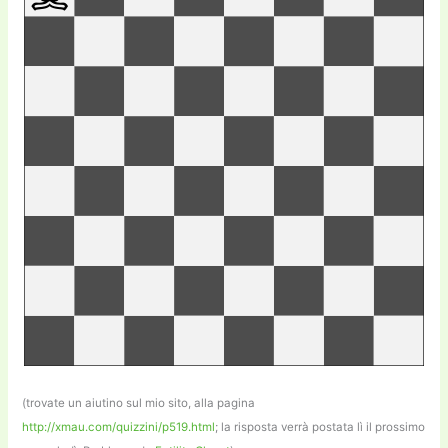
(trovate un aiutino sul mio sito, alla pagina
http://xmau.com/quizzini/p519.html
; la risposta verrà postata lì il prossimo