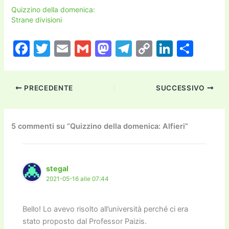
Quizzino della domenica:
Strane divisioni
F
T
E
G
M
T
C
Li
C
a
w
m
m
a
el
o
n
o
c
itt
ai
ai
st
e
p
k
n
PRECEDENTE
SUCCESSIVO
e
er
l
l
o
gr
y
e
di
b
d
a
Li
dI
vi
o
o
m
n
n
di
5 commenti su “Quizzino della domenica: Alfieri”
o
n
k
k
stegal
2021-05-16 alle 07:44
Bello! Lo avevo risolto all’università perché ci era
stato proposto dal Professor Paizis.