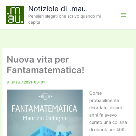
Vai
Notiziole di .mau.
al
Pensieri slegati che scrivo quando mi
contenuto
capita
Nuova vita per
Fantamatematica!
Di
.mau.
/
2021-03-01
Come
probabilmente
ricordate, alcuni
anni fa avevo
curato una collana
di ebook per 40K.