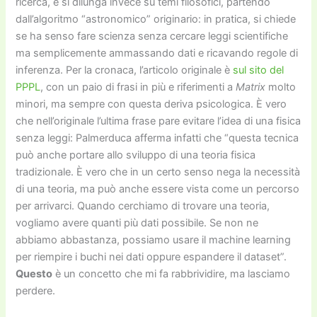
ricerca, e si dilunga invece su temi filosofici, partendo
dall’algoritmo “astronomico” originario: in pratica, si chiede
se ha senso fare scienza senza cercare leggi scientifiche
ma semplicemente ammassando dati e ricavando regole di
inferenza. Per la cronaca, l’articolo originale è
sul sito del
PPPL
, con un paio di frasi in più e riferimenti a
Matrix
molto
minori, ma sempre con questa deriva psicologica. È vero
che nell’originale l’ultima frase pare evitare l’idea di una fisica
senza leggi: Palmerduca afferma infatti che “questa tecnica
può anche portare allo sviluppo di una teoria fisica
tradizionale. È vero che in un certo senso nega la necessità
di una teoria, ma può anche essere vista come un percorso
per arrivarci. Quando cerchiamo di trovare una teoria,
vogliamo avere quanti più dati possibile. Se non ne
abbiamo abbastanza, possiamo usare il machine learning
per riempire i buchi nei dati oppure espandere il dataset”.
Questo
è un concetto che mi fa rabbrividire, ma lasciamo
perdere.