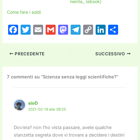
niente_ (ebook)
Come fare i soldi
F
T
E
G
M
T
C
Li
C
a
w
m
m
a
el
o
n
o
c
itt
ai
ai
st
e
p
k
n
PRECEDENTE
SUCCESSIVO
e
er
l
l
o
gr
y
e
di
b
d
a
Li
dI
vi
o
o
m
n
n
di
7 commenti su “Scienza senza leggi scientifiche?”
o
n
k
k
sioD
2021-02-19 alle 09:25
Dov’era? non l’ho vista passare, avete qualche
stanzetta segreta dove vi trovare a decidere i destini