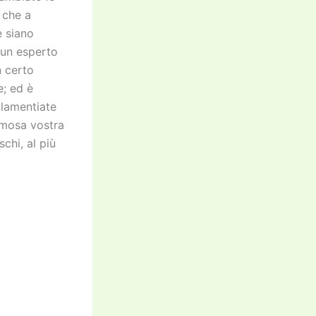
 che a
e siano
 un esperto
n certo
e; ed è
 lamentiate
mosa vostra
chi, al più