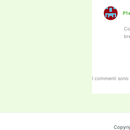
P1
Co
br
I commenti sono 
Copyri