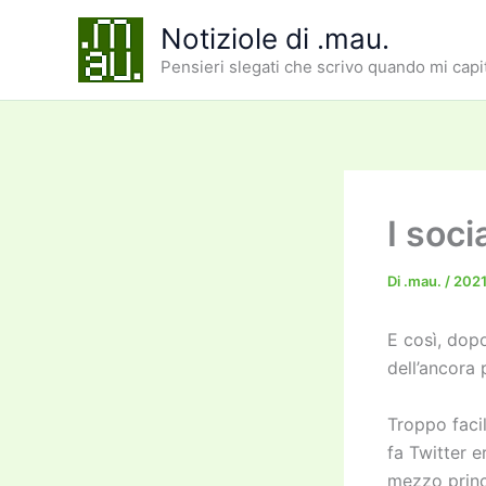
Vai
Notiziole di .mau.
al
Pensieri slegati che scrivo quando mi capi
contenuto
I soc
Di
.mau.
/
2021
E così, dop
dell’ancora
Troppo facil
fa Twitter 
mezzo princ