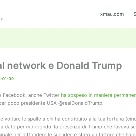
xmau.com
S
ta
ial network e Donald Trump
-01-09
o Facebook, anche Twitter
ha sospeso in maniera permane
 per poco presidente USA @realDonaldTrump.
e voltare le spalle a chi ha contribuito alla tua fortuna (cin
era dato per moribondo, la presenza di Trump che l’aveva s
ipale per diffondere le sue idee è stato un fattore che ha 