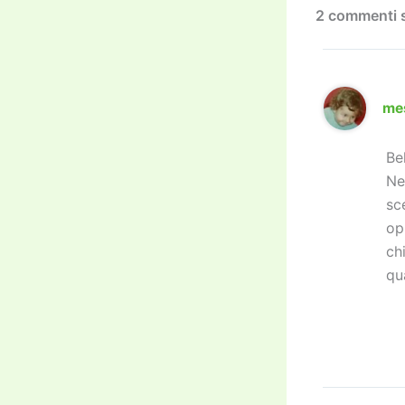
k
2 commenti s
me
Be
Ne
sc
op
ch
qu