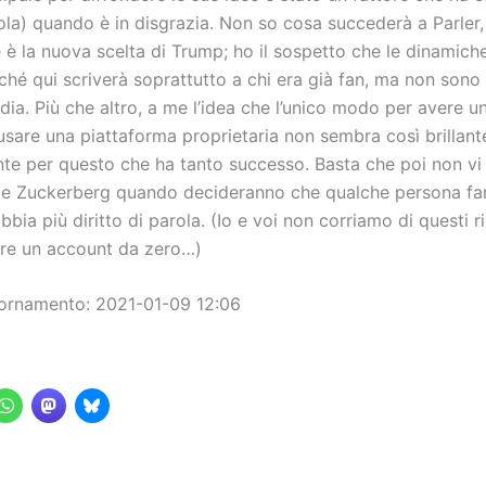
ola) quando è in disgrazia. Non so cosa succederà a Parler,
 è la nuova scelta di Trump; ho il sospetto che le dinamich
ché qui scriverà soprattutto a chi era già fan, ma non sono
dia. Più che altro, a me l’idea che l’unico modo per avere u
usare una piattaforma proprietaria non sembra così brillant
te per questo che ha tanto successo. Basta che poi non vi
 e Zuckerberg quando decideranno che qualche persona fa
bia più diritto di parola. (Io e voi non corriamo di questi ris
fare un account da zero…)
ornamento: 2021-01-09 12:06