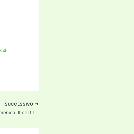
 si
SUCCESSIVO
Quizzino della domenica: Il cortile del palazzo ducale