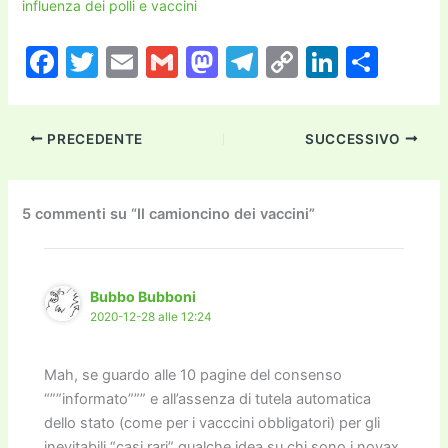
influenza dei polli e vaccini
F
T
E
G
M
T
C
Li
C
a
w
m
m
a
el
o
n
o
c
itt
ai
ai
st
e
p
k
n
PRECEDENTE
SUCCESSIVO
e
er
l
l
o
gr
y
e
di
b
d
a
Li
dI
vi
o
o
m
n
n
di
5 commenti su “Il camioncino dei vaccini”
o
n
k
k
Bubbo Bubboni
2020-12-28 alle 12:24
Mah, se guardo alle 10 pagine del consenso
“””informato””” e all’assenza di tutela automatica
dello stato (come per i vacccini obbligatori) per gli
inevitabili “casi rari” qualche idea su chi sono i novax