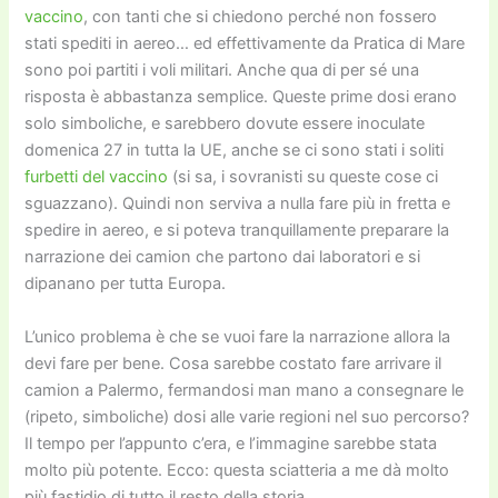
vaccino
, con tanti che si chiedono perché non fossero
stati spediti in aereo… ed effettivamente da Pratica di Mare
sono poi partiti i voli militari. Anche qua di per sé una
risposta è abbastanza semplice. Queste prime dosi erano
solo simboliche, e sarebbero dovute essere inoculate
domenica 27 in tutta la UE, anche se ci sono stati i soliti
furbetti del vaccino
(si sa, i sovranisti su queste cose ci
sguazzano). Quindi non serviva a nulla fare più in fretta e
spedire in aereo, e si poteva tranquillamente preparare la
narrazione dei camion che partono dai laboratori e si
dipanano per tutta Europa.
L’unico problema è che se vuoi fare la narrazione allora la
devi fare per bene. Cosa sarebbe costato fare arrivare il
camion a Palermo, fermandosi man mano a consegnare le
(ripeto, simboliche) dosi alle varie regioni nel suo percorso?
Il tempo per l’appunto c’era, e l’immagine sarebbe stata
molto più potente. Ecco: questa sciatteria a me dà molto
più fastidio di tutto il resto della storia.