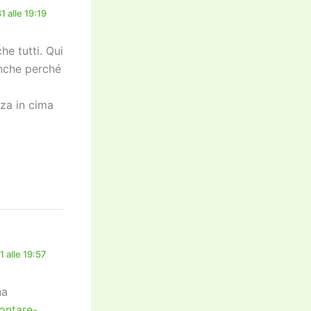
 alle 19:19
he tutti. Qui
anche perché
za in cima
 alle 19:57
na
ontare-