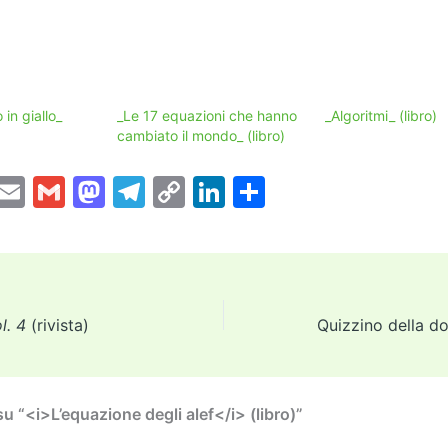
 in giallo_
_Le 17 equazioni che hanno
_Algoritmi_ (libro)
cambiato il mondo_ (libro)
T
E
G
M
T
C
Li
C
w
m
m
a
el
o
n
o
tt
ai
ai
st
e
p
k
n
er
l
l
o
gr
y
e
di
d
a
Li
dI
vi
l. 4
(rivista)
Quizzino della d
o
m
n
n
di
n
k
 “<i>L’equazione degli alef</i> (libro)”