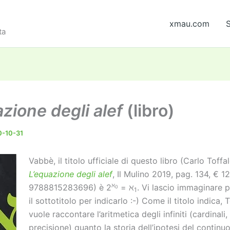
xmau.com
S
ta
zione degli alef
(libro)
-10-31
Vabbè, il titolo ufficiale di questo libro (Carlo Toffal
L’equazione degli alef
, Il Mulino 2019, pag. 134, € 1
ℵ
9788815283696) è 2
= ℵ
. Vi lascio immaginare p
0
1
il sottotitolo per indicarlo :-) Come il titolo indica, 
vuole raccontare l’aritmetica degli infiniti (cardinali
precisione) quanto la storia dell’ipotesi del continu