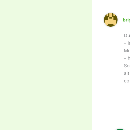
br
Du
– 
Mu
– 
So
al
co