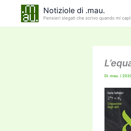
Vai
Notiziole di .mau.
al
Pensieri slegati che scrivo quando mi capi
contenuto
L’equa
Di
.mau.
/
2020