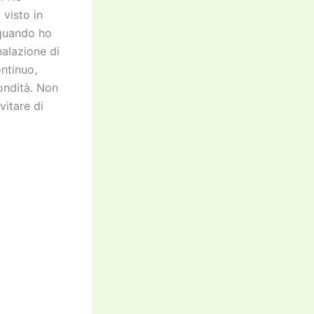
visto in
 quando ho
nalazione di
ontinuo,
ondità. Non
vitare di