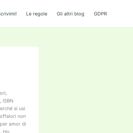
crivimi!
Le regole
Gli altri blog
GDPR
ori,
2, ISBN
erché si usi
Toffalori non
, per amor di
o. Ho