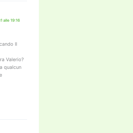
 alle 19:16
icando Il
ra Valerio?
ia qualcun
e