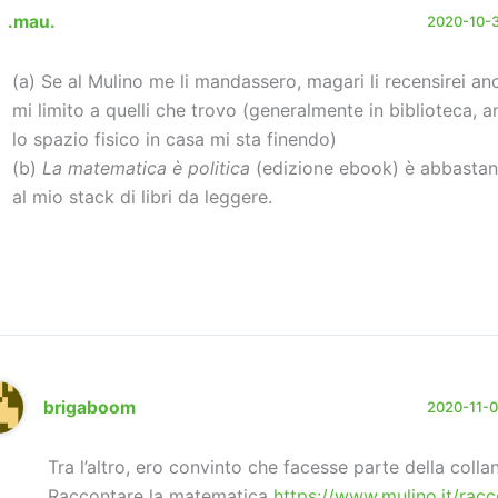
.mau.
2020-10-31
(a) Se al Mulino me li mandassero, magari li recensirei anc
mi limito a quelli che trovo (generalmente in biblioteca, 
lo spazio fisico in casa mi sta finendo)
(b)
La matematica è politica
(edizione ebook) è abbastan
al mio stack di libri da leggere.
brigaboom
2020-11-01
Tra l’altro, ero convinto che facesse parte della colla
Raccontare la matematica
https://www.mulino.it/racc